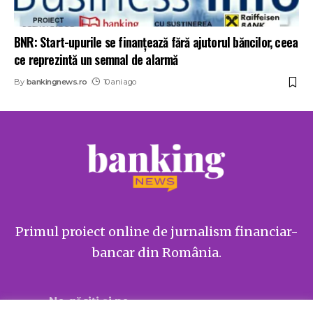
BNR: Start-upurile se finanțează fără ajutorul băncilor, ceea
ce reprezintă un semnal de alarmă
By
bankingnews.ro
10 ani ago
Primul proiect online de jurnalism financiar-
bancar din România.
Ne găsiți și pe