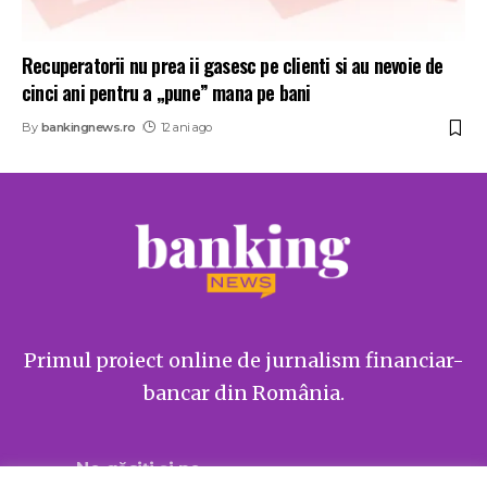
Recuperatorii nu prea ii gasesc pe clienti si au nevoie de
cinci ani pentru a „pune” mana pe bani
By
bankingnews.ro
12 ani ago
Primul proiect online de jurnalism financiar-
bancar din România.
Ne găsiți și pe