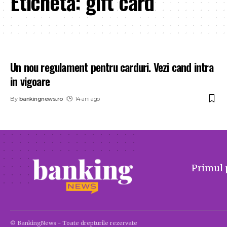
Etichetă:
gift card
Un nou regulament pentru carduri. Vezi cand intra
in vigoare
By
bankingnews.ro
14 ani ago
Primul 
© BankingNews - Toate drepturile rezervate