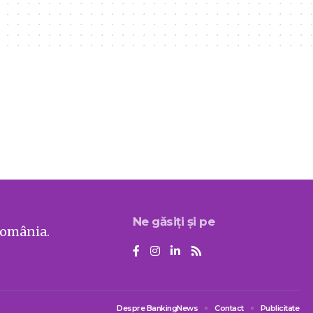
Ne găsiți și pe
România.
Despre BankingNews
Contact
Publicitate