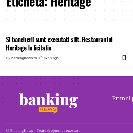
Etichetă:
Heritage
Si bancherii sunt executati silit. Restaurantul
Heritage la licitatie
By
bankingnews.ro
14 ani ago
Primul 
© BankingNews - Toate drepturile rezervate