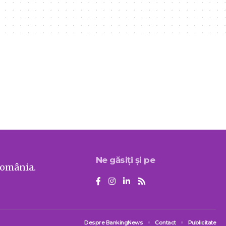
Ne găsiți și pe
România.
Despre BankingNews
Contact
Publicitate