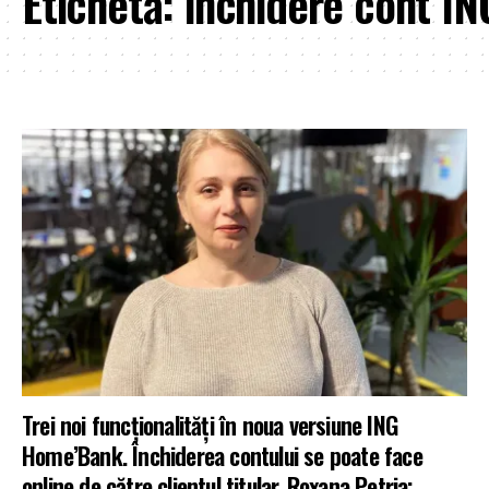
Etichetă:
inchidere cont IN
Trei noi funcționalități în noua versiune ING
Home’Bank. Închiderea contului se poate face
online de către clientul titular. Roxana Petria: