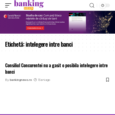
Etichetă:
intelegere intre banci
Consiliul Concurentei nu a gasit o posibila intelegere intre
banci
By
bankingnews.ro
13 ani ago