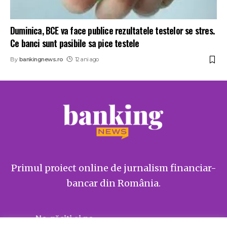
Duminica, BCE va face publice rezultatele testelor se stres.
Ce banci sunt pasibile sa pice testele
By
bankingnews.ro
12 ani ago
Primul proiect online de jurnalism financiar-
bancar din România.
Ne găsiți și pe