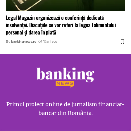
Legal Magazin organizează o conferinţă dedicată
insolvenţei. Discuţiile se vor referi la legea falimentului
personal şi darea în plată
By
bankingnews.ro
10 ani ago
Primul proiect online de jurnalism financiar-
bancar din România.