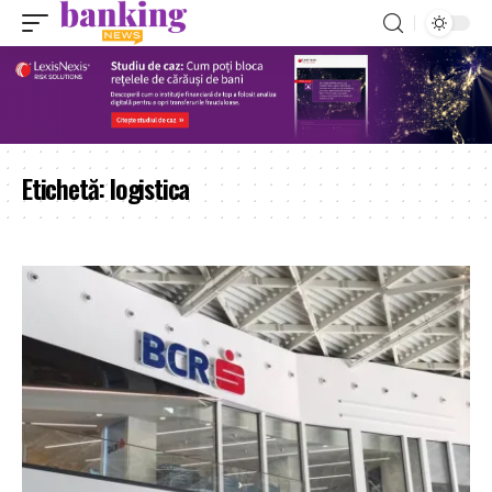
Etichetă:
logistica