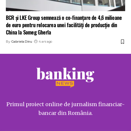
BCR și LKE Group semnează o co-finanțare de 4,6 milioane
de euro pentru relocarea unei facilități de producție din
China la Someg Gherla
By
Gabriela Dinu
4 ani ago
Primul proiect online de jurnalism financiar-
bancar din România.