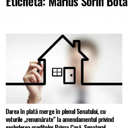
Etichetă:
Marius Sorin Bota
Darea în plată merge în plenul Senatului, cu
voturile „renumărate” la amendamentul privind
excluderea creditelor Prima Casă. Senatorul