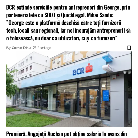
BCR extinde serviciile pentru antreprenori din George, prin
parteneriatele cu SOLO și QuickLegal. Mihai Sandu:
”George este o platformă deschisă către toți furnizorii
tech, locali sau regionali, iar noi încurajăm antreprenorii să
o folosească, nu doar ca utilizatori, ci și ca furnizori”
By
Cornel Dinu
2 ani ago
Premieră. Angajații Auchan pot obține salariu în avans din