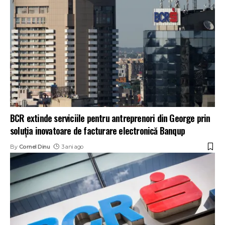
BCR extinde serviciile pentru antreprenori din George prin
soluția inovatoare de facturare electronică Banqup
By
Cornel Dinu
3 ani ago