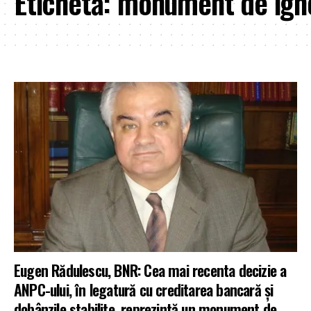
Etichetă:
monument de ign
Eugen Rădulescu, BNR: Cea mai recenta decizie a
ANPC-ului, în legatură cu creditarea bancară și
dobânzile stabilite, reprezintă un monument de