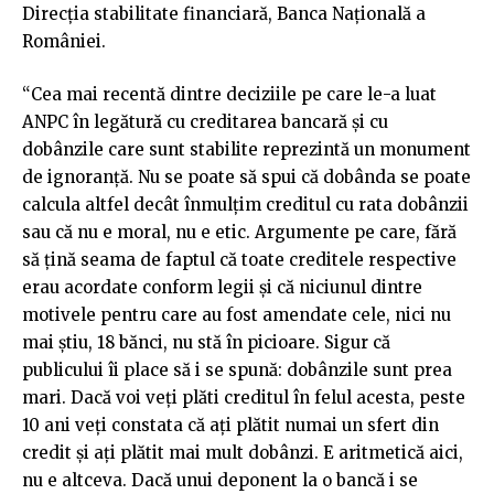
Direcţia stabilitate financiară, Banca Naţională a
României.
“Cea mai recentă dintre deciziile pe care le-a luat
ANPC în legătură cu creditarea bancară şi cu
dobânzile care sunt stabilite reprezintă un monument
de ignoranţă. Nu se poate să spui că dobânda se poate
calcula altfel decât înmulţim creditul cu rata dobânzii
sau că nu e moral, nu e etic. Argumente pe care, fără
să ţină seama de faptul că toate creditele respective
erau acordate conform legii şi că niciunul dintre
motivele pentru care au fost amendate cele, nici nu
mai ştiu, 18 bănci, nu stă în picioare. Sigur că
publicului îi place să i se spună: dobânzile sunt prea
mari. Dacă voi veţi plăti creditul în felul acesta, peste
10 ani veţi constata că aţi plătit numai un sfert din
credit şi aţi plătit mai mult dobânzi. E aritmetică aici,
nu e altceva. Dacă unui deponent la o bancă i se