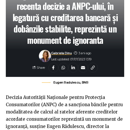
recenta decizie a ANPC-ului, în
legatură cu creditarea bancară și
dobânzile stabilite, reprezintă un
monument de ignoranta
Gabriela Dinu
3 ani ago
Last updated: 07/07/2023 13:19
Share
Eugen Radulescu, BNR
Decizia Autorităţii Naţionale pentru Protecţia
Consumatorilor (ANPC) de a sancţiona băncile pentru
modalitatea de calcul al ratelor aferente creditelor
acordate consumatorilor reprezintă un monument de
ignoranţă, susţine Eugen Rădulescu, director la