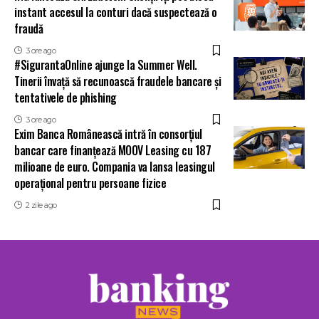
instant accesul la conturi dacă suspectează o
fraudă
3 ore ago
#SigurantaOnline ajunge la Summer Well.
Tinerii învață să recunoască fraudele bancare și
tentativele de phishing
3 ore ago
Exim Banca Românească intră în consorțiul
bancar care finanțează MOOV Leasing cu 187
milioane de euro. Compania va lansa leasingul
operațional pentru persoane fizice
2 zile ago