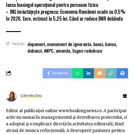
lansa leasingul operațional pentru persoane fizice
ING înrăutățește prognoza: Economia României scade cu 0,5%
în 2026. Euro, estimat la 5,25 lei. Când ar reduce BNR dobânda
deponent
,
monument de ignoranta
,
banci
,
banca
,
TAGGED:
dobanzi
,
ANPC
,
amenda
,
Eugen radulescu
Facebook
Gabriela Dinu
Editor al publicaţiei online www.bankingnews.ro. A participat
activ nu numai în managementul şi dezvoltarea proiectului, ci
a adoptat şi o implicare directă în activitatea editorială, fiind
atrasă de munca redacţională. A descoperit pasiunea pentru