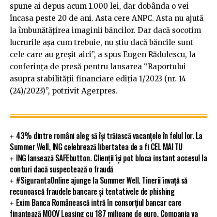
spune ai depus acum 1.000 lei, dar dobânda o vei
încasa peste 20 de ani. Asta cere ANPC. Asta nu ajută
la îmbunătăţirea imaginii băncilor. Dar dacă socotim
lucrurile aşa cum trebuie, nu ştiu dacă băncile sunt
cele care au greşit aici”, a spus Eugen Rădulescu, la
conferinţa de presă pentru lansarea “Raportului
asupra stabilităţii financiare ediţia 1/2023 (nr. 14
(24)/2023)”, potrivit Agerpres.
43% dintre români aleg să își trăiască vacanțele în felul lor. La
Summer Well, ING celebrează libertatea de a fi CEL MAI TU
ING lansează SAFEbutton. Clienții își pot bloca instant accesul la
conturi dacă suspectează o fraudă
#SigurantaOnline ajunge la Summer Well. Tinerii învață să
recunoască fraudele bancare și tentativele de phishing
Exim Banca Românească intră în consorțiul bancar care
finanțează MOOV Leasing cu 187 milioane de euro. Compania va