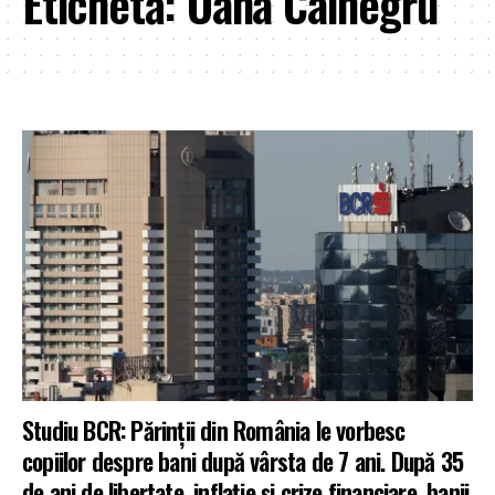
Etichetă:
Oana Calnegru
Studiu BCR: Părinții din România le vorbesc
copiilor despre bani după vârsta de 7 ani. După 35
de ani de libertate, inflație și crize financiare, banii