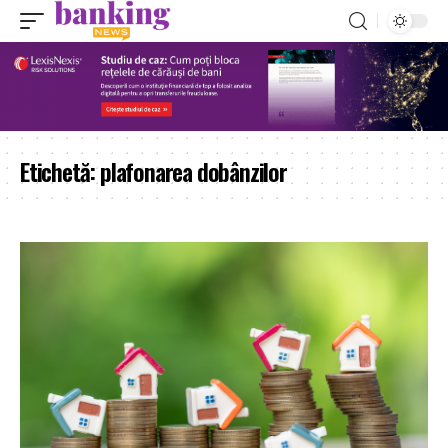
Etichetă:
plafonarea dobânzilor