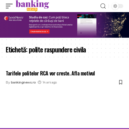
Etichetă:
polite raspundere civila
Tarifele politelor RCA vor creste. Afla motivul
By
bankingnews.ro
14 ani ago