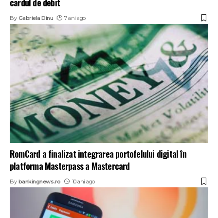
cardul de debit
By
Gabriela Dinu
7 ani ago
RomCard a finalizat integrarea portofelului digital în
platforma Masterpass a Mastercard
By
bankingnews.ro
10 ani ago