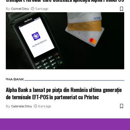
By
Cornel Dinu
5 ani ago
Alpha Bank a lansat pe piața din România ultima generație
de terminale EFT-POS în parteneriat cu Printec
By
Gabriela Dinu
6 ani ago