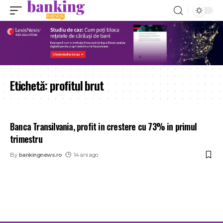
Etichetă:
profitul brut
Banca Transilvania, profit in crestere cu 73% in primul
trimestru
By
bankingnews.ro
14 ani ago