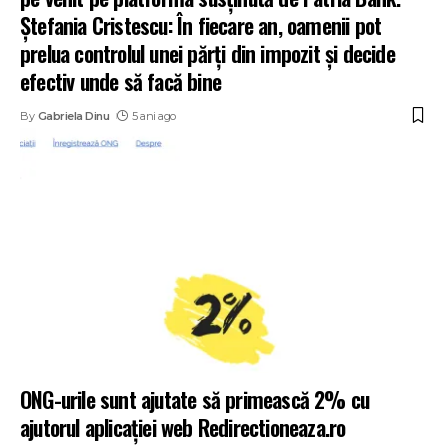
Ștefania Cristescu: În fiecare an, oamenii pot
prelua controlul unei părți din impozit și decide
efectiv unde să facă bine
By
Gabriela Dinu
5 ani ago
ONG-urile sunt ajutate să primească 2% cu
ajutorul aplicației web Redirectioneaza.ro