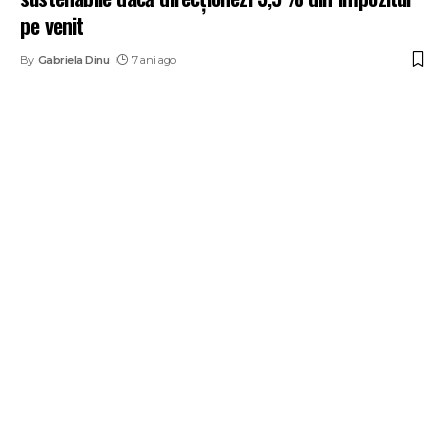
pe venit
By
Gabriela Dinu
7 ani ago