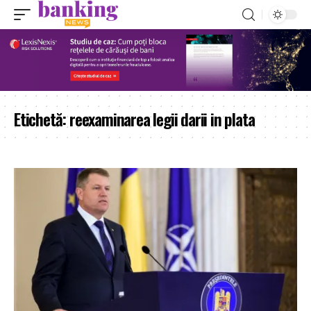
Etichetă:
reexaminarea legii darii in plata