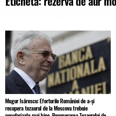
Etichetă:
rezerva de aur m
Mugur Isărescu: Eforturile României de a-și
recupera tezaurul de la Moscova trebuie
popularizate mai bine. Recuperarea Tezaurului de