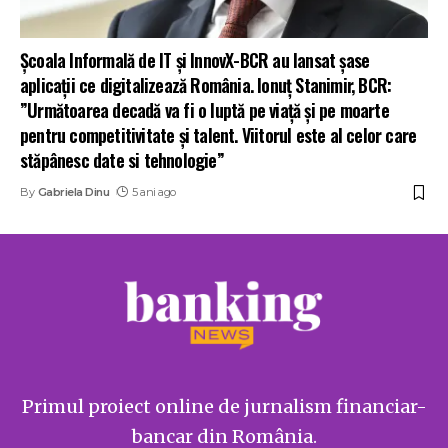
Școala Informală de IT și InnovX-BCR au lansat șase
aplicații ce digitalizează România. Ionuț Stanimir, BCR:
”Următoarea decadă va fi o luptă pe viață și pe moarte
pentru competitivitate și talent. Viitorul este al celor care
stăpânesc date si tehnologie”
By
Gabriela Dinu
5 ani ago
Primul proiect online de jurnalism financiar-
bancar din România.