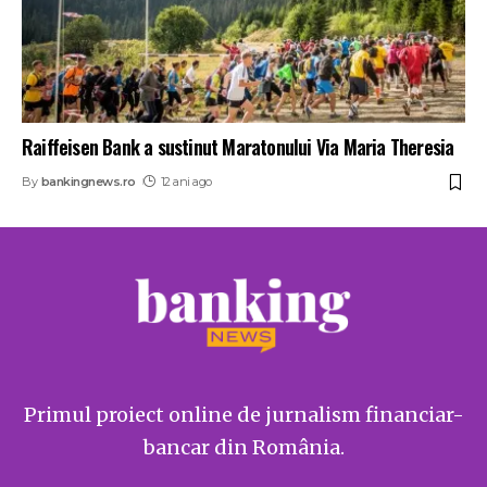
Raiffeisen Bank a sustinut Maratonului Via Maria Theresia
By
bankingnews.ro
12 ani ago
Primul proiect online de jurnalism financiar-
bancar din România.