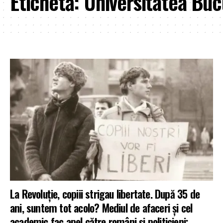
Etichetă:
Universitatea Buc
La Revoluție, copiii strigau libertate. După 35 de
ani, suntem tot acolo? Mediul de afaceri și cel
academic fac apel către români și politicieni: