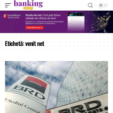
Etichetă:
venit net