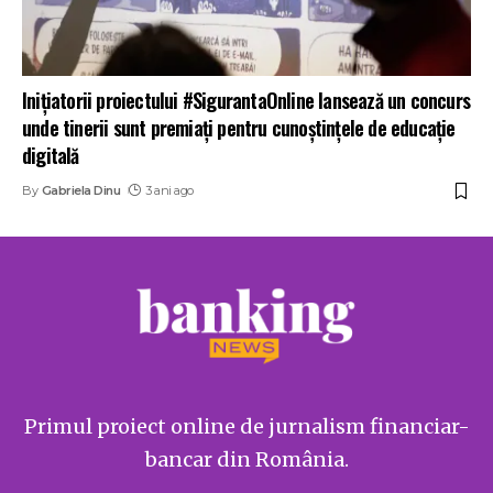
Inițiatorii proiectului #SigurantaOnline lansează un concurs
unde tinerii sunt premiați pentru cunoștințele de educație
digitală
By
Gabriela Dinu
3 ani ago
Primul proiect online de jurnalism financiar-
bancar din România.