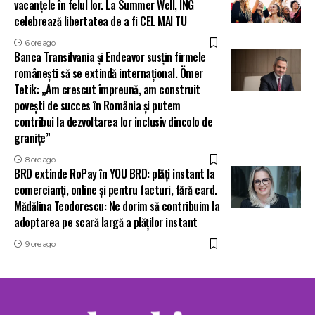
vacanțele în felul lor. La Summer Well, ING
celebrează libertatea de a fi CEL MAI TU
6 ore ago
Banca Transilvania și Endeavor susțin firmele
românești să se extindă internațional. Ömer
Tetik: „Am crescut împreună, am construit
povești de succes în România și putem
contribui la dezvoltarea lor inclusiv dincolo de
granițe”
8 ore ago
BRD extinde RoPay în YOU BRD: plăți instant la
comercianți, online și pentru facturi, fără card.
Mădălina Teodorescu: Ne dorim să contribuim la
adoptarea pe scară largă a plăților instant
9 ore ago