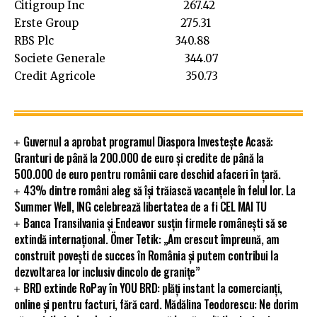
Citigroup Inc 267.42
Erste Group 275.31
RBS Plc 340.88
Societe Generale 344.07
Credit Agricole 350.73
Guvernul a aprobat programul Diaspora Investește Acasă:
Granturi de până la 200.000 de euro și credite de până la
500.000 de euro pentru românii care deschid afaceri în țară.
43% dintre români aleg să își trăiască vacanțele în felul lor. La
Summer Well, ING celebrează libertatea de a fi CEL MAI TU
Banca Transilvania și Endeavor susțin firmele românești să se
extindă internațional. Ömer Tetik: „Am crescut împreună, am
construit povești de succes în România și putem contribui la
dezvoltarea lor inclusiv dincolo de granițe”
BRD extinde RoPay în YOU BRD: plăți instant la comercianți,
online și pentru facturi, fără card. Mădălina Teodorescu: Ne dorim