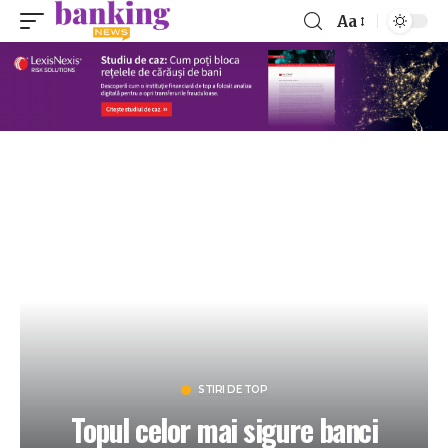
Aa
STIRI DE TOP
Topul celor mai sigure banci