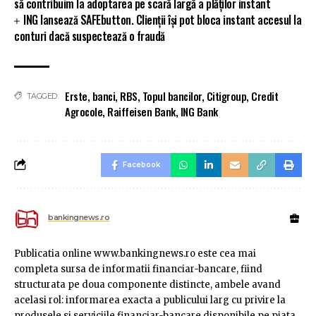
să contribuim la adoptarea pe scară largă a plăților instant
ING lansează SAFEbutton. Clienții își pot bloca instant accesul la
conturi dacă suspectează o fraudă
Erste
,
banci
,
RBS
,
Topul bancilor
,
Citigroup
,
Credit
TAGGED:
Agrocole
,
Raiffeisen Bank
,
ING Bank
Facebook
bankingnews.ro
Publicatia online www.bankingnews.ro este cea mai
completa sursa de informatii financiar-bancare, fiind
structurata pe doua componente distincte, ambele avand
acelasi rol: informarea exacta a publicului larg cu privire la
produsele si serviciile financiar-bancare disponibile pe piata