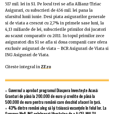
517 mil. lei in S1. Pe locul trei se afla Allianz-Tiriac
Asigurari, cu sub­scrieri de 456 mil. lei pana la
sfarsitul lunii iunie. Desi piata asigurarilor generale
si de viata a crescut cu 2,7% in primele sase luni, la
4,13 miliarde de lei, subscrierile primilor doi jucatori
au scazut comparativ cu 2011. In topul primilor zece
asiguratori din S1 se afla si doua companii care ofera
exclusiv asigurari de viata – BCR Asigurari de Viata si
ING Asigurari de Viata.
Citeste integral in
ZF.ro
Guvernul a aprobat programul Diaspora Investește Acasă:
Granturi de până la 200.000 de euro și credite de până la
500.000 de euro pentru românii care deschid afaceri în țară.
43% dintre români aleg să își trăiască vacanțele în felul lor. La
Summer Well, ING celebrează libertatea de a fi CEL MAI TU