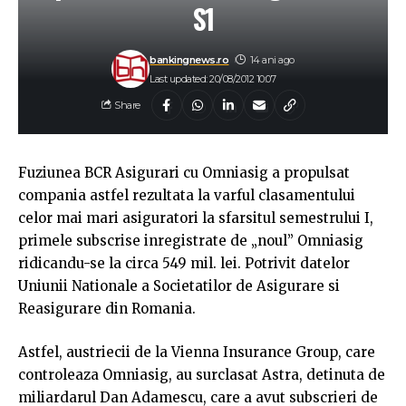
S1
bankingnews.ro
14 ani ago
Last updated: 20/08/2012 10:07
Share
Fuziunea BCR Asigurari cu Omniasig a propulsat
compania astfel rezultata la varful clasamentului
celor mai mari asiguratori la sfarsitul semestrului I,
primele subscrise inregistrate de „noul” Omniasig
ridicandu-se la circa 549 mil. lei. Potrivit datelor
Uniunii Nationale a Societatilor de Asigurare si
Reasigurare din Romania.
Astfel, austriecii de la Vienna Insurance Group, care
controleaza Omniasig, au surclasat Astra, detinuta de
miliardarul Dan Adamescu, care a avut subscrieri de