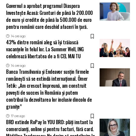
Guvernul a aprobat programul Diaspora
Investește Acasă: Granturi de până la 200.000
de euro și credite de până la 500.000 de euro
pentru românii care deschid afaceri în țară.
14 ore ago
43% dintre români aleg să își trăiască
vacanțele în felul lor. La Summer Well, ING
celebrează libertatea de a fi CEL MAI TU
14 ore ago
Banca Transilvania și Endeavor susțin firmele
românești să se extindă internațional. Ömer
Tetik: „Am crescut împreună, am construit
povești de succes în România și putem
contribui la dezvoltarea lor inclusiv dincolo de
granițe”
17 ore ago
BRD extinde RoPay în YOU BRD: plăți instant la
comercianți, online și pentru facturi, fără card.