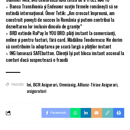
Banca Transilvania și Endeavor susțin firmele românești să se
extindă internațional. Ömer Tetik: „Am crescut împreună, am
construit povești de succes în România și putem contribui la
dezvoltarea lor inclusiv dincolo de granițe”
BRD extinde RoPay în YOU BRD: plăți instant la comercianți,
online și pentru facturi, fără card. Mădălina Teodorescu: Ne dorim
să contribuim la adoptarea pe scară largă a plăților instant
ING lansează SAFEbutton. Clienții își pot bloca instant accesul la
conturi dacă suspectează o fraudă
lei
,
BCR Asigurari
,
Omniasig
,
Allianz-Tiriac Asigurari
,
TAGGED:
asiguratori
Facebook