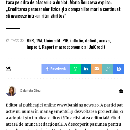
taxa pe cifra de afaceri s-a dublat. Maria Rousseva explică:
„Creditarea persoanelor fizice și a companiilor mari a continuat
să avanseze într-un ritm sănătos”
BNR
,
TVA
,
Unicredit
,
PIB
,
inflatie
,
deficit
,
accize
,
TAGGED:
impzoit
,
Raport macroeconomic al UniCredit
Facebook
Gabriela Dinu
Editor al publicaţiei online www.bankingnews.ro. A participat
activ nu numai în managementul şi dezvoltarea proiectului, ci
a adoptat şi o implicare directă în activitatea editorială, fiind
atrasă de munca redacţională. A descoperit pasiunea pentru