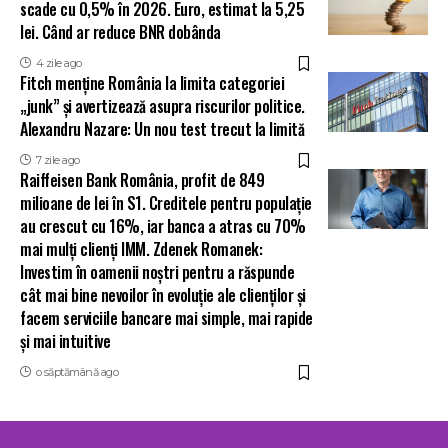
scade cu 0,5% în 2026. Euro, estimat la 5,25
lei. Când ar reduce BNR dobânda
4 zile ago
Fitch menține România la limita categoriei
„junk” și avertizează asupra riscurilor politice.
Alexandru Nazare: Un nou test trecut la limită
7 zile ago
Raiffeisen Bank România, profit de 849
milioane de lei în S1. Creditele pentru populație
au crescut cu 16%, iar banca a atras cu 70%
mai mulți clienți IMM. Zdenek Romanek:
Investim în oamenii noștri pentru a răspunde
cât mai bine nevoilor în evoluție ale clienților și
facem serviciile bancare mai simple, mai rapide
și mai intuitive
o săptămână ago