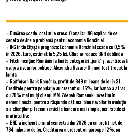
Dunărea scade, costurile cresc. O analiză ING explică de ce
seceta devine o problemă pentru economia României
ING înrăutățește prognoza: Economia României scade cu 0,5%
în 2026. Euro, estimat la 5,25 lei. Când ar reduce BNR dobânda
Fitch menține România la limita categoriei „junk” și avertizează
asupra riscurilor politice. Alexandru Nazare: Un nou test trecut la
limită
Raiffeisen Bank România, profit de 849 milioane de lei în S1.
Creditele pentru populație au crescut cu 16%, iar banca a atras
cu 70% mai mulți clienți IMM. Zdenek Romanek: Investim în
oamenii noștri pentru a răspunde cât mai bine nevoilor în evoluție
ale clienților și facem serviciile bancare mai simple, mai rapide și
mai intuitive
BRD a încheiat primul semestru din 2026 cu un profit net de
784 milioane de lei. Creditarea a crescut cu aproape 12%, iar