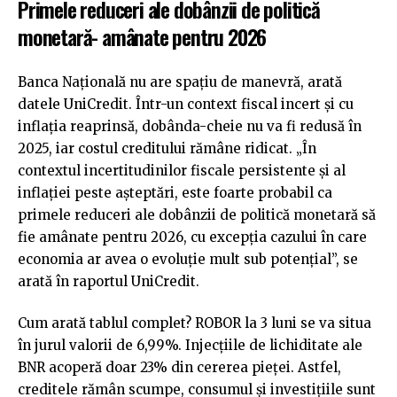
Primele reduceri ale dobânzii de politică
monetară- amânate pentru 2026
Banca Națională nu are spațiu de manevră, arată
datele UniCredit. Într-un context fiscal incert și cu
inflația reaprinsă, dobânda-cheie nu va fi redusă în
2025, iar costul creditului rămâne ridicat. „În
contextul incertitudinilor fiscale persistente și al
inflației peste așteptări, este foarte probabil ca
primele reduceri ale dobânzii de politică monetară să
fie amânate pentru 2026, cu excepția cazului în care
economia ar avea o evoluție mult sub potențial”, se
arată în raportul UniCredit.
Cum arată tablul complet? ROBOR la 3 luni se va situa
în jurul valorii de 6,99%. Injecțiile de lichiditate ale
BNR acoperă doar 23% din cererea pieței. Astfel,
creditele rămân scumpe, consumul și investițiile sunt