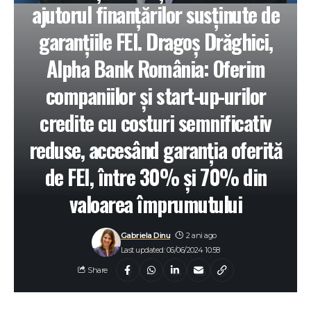
ajutorul finanțărilor susținute de
garanțiile FEI. Dragoș Drăghici,
Alpha Bank România: Oferim
companiilor și start-up-urilor
credite cu costuri semnificativ
reduse, accesând garanția oferită
de FEI, între 30% și 70% din
valoarea împrumutului
Gabriela Dinu
2 ani ago
Last updated: 06/06/2024 10:58
Share