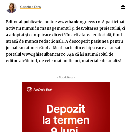
Gabriela Dinu
Editor al publicaţiei online www.bankingnews.ro. A participat
activ nu numai în managementul şi dezvoltarea proiectului, ci
a adoptat şi o implicare directă în activitatea editorială, fiind
atrasă de munca redacţională. A descoperit pasiunea pentru
jurnalism atunci când a făcut parte din echipa care a lansat
portalul www.ghiseulbancar.ro. Așa că îşi asumă rolul de
editor, alcătuind, de cele mai multe ori, materiale de analiză.
- Publicitate -