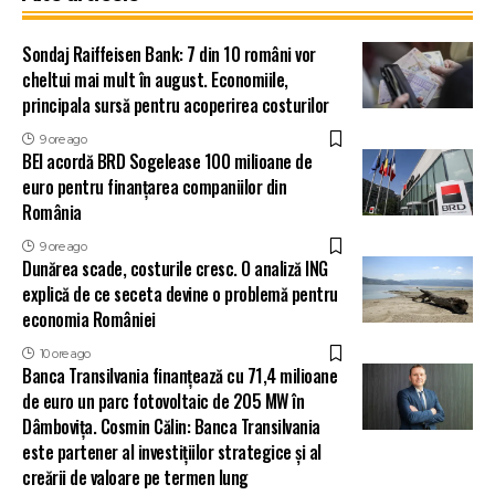
Sondaj Raiffeisen Bank: 7 din 10 români vor
cheltui mai mult în august. Economiile,
principala sursă pentru acoperirea costurilor
9 ore ago
BEI acordă BRD Sogelease 100 milioane de
euro pentru finanțarea companiilor din
România
9 ore ago
Dunărea scade, costurile cresc. O analiză ING
explică de ce seceta devine o problemă pentru
economia României
10 ore ago
Banca Transilvania finanțează cu 71,4 milioane
de euro un parc fotovoltaic de 205 MW în
Dâmbovița. Cosmin Călin: Banca Transilvania
este partener al investițiilor strategice și al
creării de valoare pe termen lung