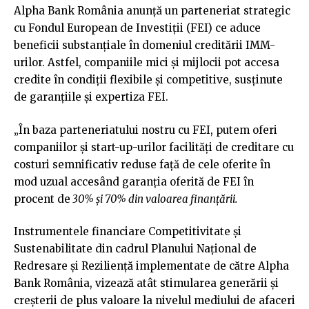
Alpha Bank România anunță un parteneriat strategic
cu Fondul European de Investiții (FEI) ce aduce
beneficii substanțiale în domeniul creditării IMM-
urilor. Astfel, companiile mici și mijlocii pot accesa
credite în condiții flexibile și competitive, susținute
de garanțiile și expertiza FEI.
„În baza parteneriatului nostru cu FEI, putem oferi
companiilor și start-up-urilor facilități de creditare cu
costuri semnificativ reduse față de cele oferite în
mod uzual accesând garanția oferită de FEI în
procent de
30% și 70% din valoarea finanțării.
Instrumentele financiare Competitivitate și
Sustenabilitate din cadrul Planului Național de
Redresare și Reziliență implementate de către Alpha
Bank România, vizează atât stimularea generării și
creșterii de plus valoare la nivelul mediului de afaceri