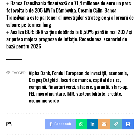
Banca Transilvania finanțează cu 71,4 milioane de euro un parc
fotovoltaic de 205 MW în Dâmbovița. Cosmin Călin: Banca
Transilvania este partener al investițiilor strategice și al creării de
valoare pe termen lung
Analiza BCR: BNR va ține dobânda la 6,50% până în mai 2027 și
ar putea majora prognoza de inflație. Recesiunea, scenariul de
bază pentru 2026
Alpha Bank
,
Fondul European de Investiții
,
economie
,
TAGGED:
Dragoș Drăghici
,
locuri de munca
,
capital de risc
,
companii
,
finantari verzi
,
afacere
,
garantii
,
start-up
,
FEI
,
microfinantare
,
IMM
,
sustenabilitate
,
credite
,
economie verde
Facebook