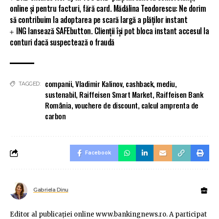
online și pentru facturi, fără card. Mădălina Teodorescu: Ne dorim
să contribuim la adoptarea pe scară largă a plăților instant
ING lansează SAFEbutton. Clienții își pot bloca instant accesul la
conturi dacă suspectează o fraudă
companii
,
Vladimir Kalinov
,
cashback
,
mediu
,
TAGGED:
sustenabil
,
Raiffeisen Smart Market
,
Raiffeisen Bank
România
,
vouchere de discount
,
calcul amprenta de
carbon
Facebook
Gabriela Dinu
Editor al publicaţiei online www.bankingnews.ro. A participat