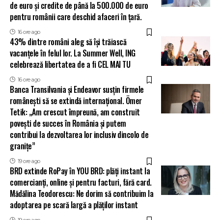
de euro și credite de până la 500.000 de euro
pentru românii care deschid afaceri în țară.
16 ore ago
43% dintre români aleg să își trăiască
vacanțele în felul lor. La Summer Well, ING
celebrează libertatea de a fi CEL MAI TU
16 ore ago
Banca Transilvania și Endeavor susțin firmele
românești să se extindă internațional. Ömer
Tetik: „Am crescut împreună, am construit
povești de succes în România și putem
contribui la dezvoltarea lor inclusiv dincolo de
granițe”
19 ore ago
BRD extinde RoPay în YOU BRD: plăți instant la
comercianți, online și pentru facturi, fără card.
Mădălina Teodorescu: Ne dorim să contribuim la
adoptarea pe scară largă a plăților instant