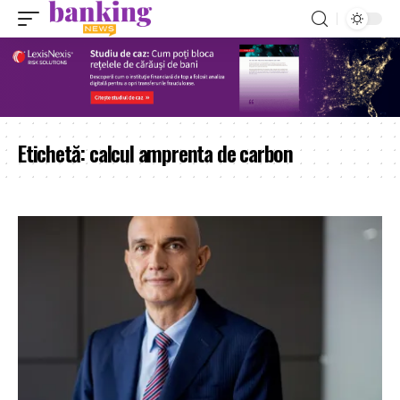
Etichetă:
calcul amprenta de carbon