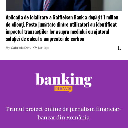
Aplicația de loializare a Raiffeisen Bank a depășit 1 milion
de clienți. Peste jumătate dintre utilizatori au identificat
impactul tranzacțiilor lor asupra mediului cu ajutorul
soluției de calcul a amprentei de carbon
By
Gabriela Dinu
1 an ago
Primul proiect online de jurnalism financiar-
bancar din România.