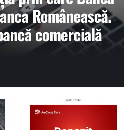
 Banca Românească.
bancă comercială
- Publicitate -