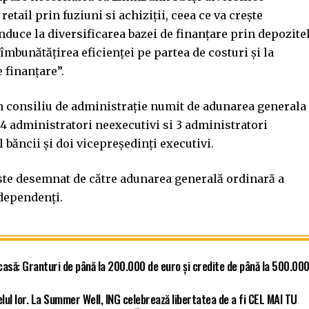
retail prin fuziuni si achiziții, ceea ce va crește
nduce la diversificarea bazei de finanțare prin depozite
 îmbunătățirea eficienței pe partea de costuri și la
e finanțare”.
 consiliu de administrație numit de adunarea generala
 4 administratori neexecutivi si 3 administratori
 băncii și doi vicepreședinți executivi.
este desemnat de către adunarea generală ordinară a
dependenți.
asă: Granturi de până la 200.000 de euro și credite de până la 500.00
elul lor. La Summer Well, ING celebrează libertatea de a fi CEL MAI TU