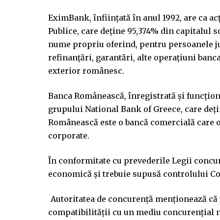
EximBank, înfiinţată în anul 1992, are ca a
Publice, care deţine 95,374% din capitalul s
nume propriu oferind, pentru persoanele jur
refinanţări, garantări, alte operaţiuni banc
exterior românesc.
Banca Românească, înregistrată şi funcţio
grupului National Bank of Greece, care deţi
Românească este o bancă comercială care ofe
corporate.
În conformitate cu prevederile Legii concur
economică şi trebuie supusă controlului Co
Autoritatea de concurenţă menţionează că v
compatibilităţii cu un mediu concurenţial 