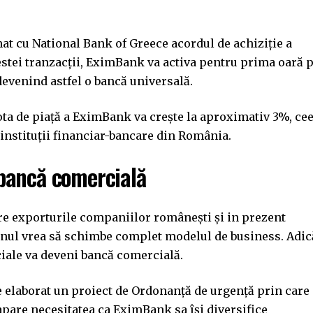
at cu National Bank of Greece acordul de achiziţie a
tei tranzacţii, EximBank va activa pentru prima oară 
evenind astfel o bancă universală.
cota de piaţă a EximBank va creşte la aproximativ 3%, ce
0 instituţii financiar-bancare din România.
bancă comercială
re exporturile companiilor românești și in prezent
rnul vrea să schimbe complet modelul de business. Adic
ciale va deveni bancă comercială.
e elaborat un proiect de Ordonanță de urgență prin care
apare necesitatea ca EximBank sa își diversifice