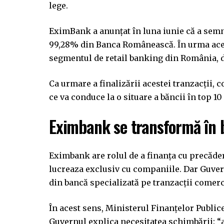
lege.
EximBank a anunţat în luna iunie că a semn
99,28% din Banca Românească. În urma aces
segmentul de retail banking din România, d
Ca urmare a finalizării acestei tranzacţii, 
ce va conduce la o situare a băncii în top 1
Eximbank se transformă în 
Eximbank are rolul de a finanța cu precăde
lucreaza exclusiv cu companiile. Dar Guve
din bancă specializată pe tranzacții comer
În acest sens, Ministerul Finanțelor Public
Guvernul explica necesitatea schimbării: “