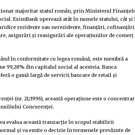
cţionar majoritar statul român, prin Ministerul Finanţel
ocial. EximBank operează atât în numele statului, cât şi 
idice rezidente sau nerezidente, finanţări, cofinanţări
are, asigurări şi reasigurări ale operaţiunilor de comerţ
nând în conformitate cu legea română, este membră a
ne 99,28% din capitalul social al acesteia. Banca
ră o gamă largă de servicii bancare de retail şi
enţei (nr. 21/1996), această operaţiune este o concentra
nsiliului Concurenţei.
a evalua această tranzacţie în scopul stabilirii
normal şi va emite o decizie în termenele prevăzute de