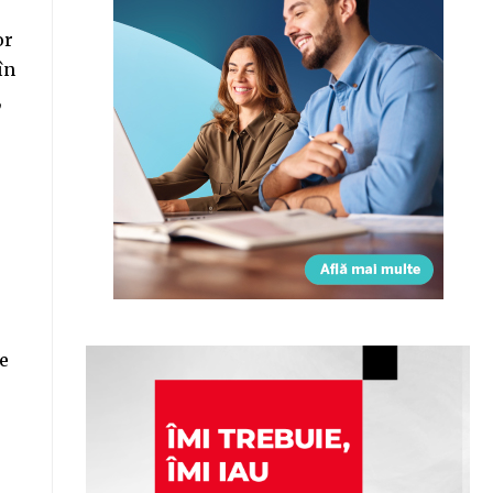
or
în
,
re