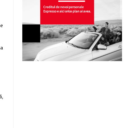
pe
ea
ă,