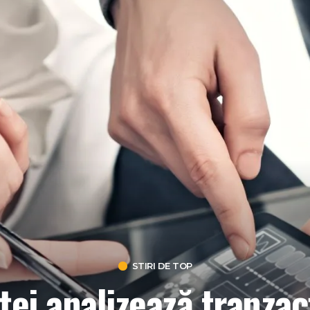
STIRI DE TOP
ţei analizează tranzac