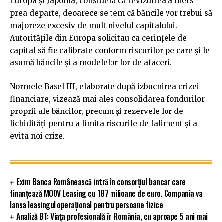
Europa şi Japonia, consideră că revizuirea a mers
prea departe, deoarece se tem că băncile vor trebui să
majoreze excesiv de mult nivelul capitalului.
Autorităţile din Europa solicitau ca cerinţele de
capital să fie calibrate conform riscurilor pe care şi le
asumă băncile şi a modelelor lor de afaceri.
Normele Basel III, elaborate după izbucnirea crizei
financiare, vizează mai ales consolidarea fondurilor
proprii ale băncilor, precum şi rezervele lor de
lichidităţi pentru a limita riscurile de faliment şi a
evita noi crize.
Exim Banca Românească intră în consorțiul bancar care
finanțează MOOV Leasing cu 187 milioane de euro. Compania va
lansa leasingul operațional pentru persoane fizice
Analiză BT: Viața profesională în România, cu aproape 5 ani mai