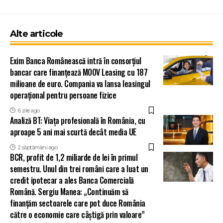
Alte articole
Exim Banca Românească intră în consorțiul
bancar care finanțează MOOV Leasing cu 187
milioane de euro. Compania va lansa leasingul
operațional pentru persoane fizice
6 zile ago
Analiză BT: Viața profesională în România, cu
aproape 5 ani mai scurtă decât media UE
2 săptămâni ago
BCR, profit de 1,2 miliarde de lei în primul
semestru. Unul din trei români care a luat un
credit ipotecar a ales Banca Comercială
Română. Sergiu Manea: „Continuăm să
finanțăm sectoarele care pot duce România
către o economie care câștigă prin valoare”