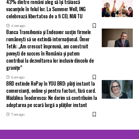
43% dintre români aleg să își trăiască
vacanțele în felul lor. La Summer Well, ING
celebrează libertatea de a fi CEL MAI TU
4 ore ago
Banca Transilvania și Endeavor susțin firmele
românești să se extindă internațional. Ömer
Tetik: „Am crescut împreună, am construit
povești de succes în România și putem
contribui la dezvoltarea lor inclusiv dincolo de
granițe”
6 ore ago
BRD extinde RoPay în YOU BRD: plăți instant la
comercianți, online și pentru facturi, fără card.
Mădălina Teodorescu: Ne dorim să contribuim la
adoptarea pe scară largă a plăților instant
7 ore ago