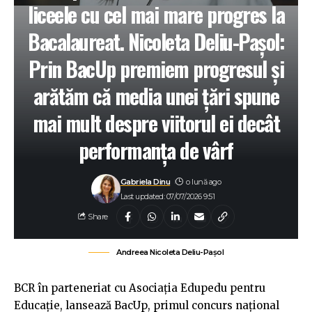
liceele cu cel mai mare progres la
Bacalaureat. Nicoleta Deliu-Pașol:
Prin BacUp premiem progresul și
arătăm că media unei țări spune
mai mult despre viitorul ei decât
performanța de vârf
Gabriela Dinu
o lună ago
Last updated: 07/07/2026 9:51
Share
Andreea Nicoleta Deliu-Pașol
BCR în parteneriat cu Asociația Edupedu pentru
Educație, lansează BacUp, primul concurs național