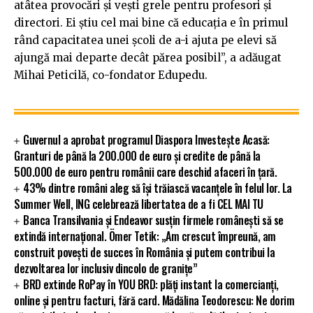
atâtea provocări și vești grele pentru profesori și
directori. Ei știu cel mai bine că educația e în primul
rând capacitatea unei școli de a-i ajuta pe elevi să
ajungă mai departe decât părea posibil”, a adăugat
Mihai Peticilă, co-fondator Edupedu.
Guvernul a aprobat programul Diaspora Investește Acasă:
Granturi de până la 200.000 de euro și credite de până la
500.000 de euro pentru românii care deschid afaceri în țară.
43% dintre români aleg să își trăiască vacanțele în felul lor. La
Summer Well, ING celebrează libertatea de a fi CEL MAI TU
Banca Transilvania și Endeavor susțin firmele românești să se
extindă internațional. Ömer Tetik: „Am crescut împreună, am
construit povești de succes în România și putem contribui la
dezvoltarea lor inclusiv dincolo de granițe”
BRD extinde RoPay în YOU BRD: plăți instant la comercianți,
online și pentru facturi, fără card. Mădălina Teodorescu: Ne dorim