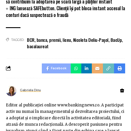
să contribuim la adoptarea pe scară largă a plăților instant
ING lansează SAFEbutton. Clienții își pot bloca instant accesul la
conturi dacă suspectează o fraudă
BCR
,
banca
,
premii
,
liceu
,
Nicoleta Deliu-Pașol
,
BacUp
,
TAGGED:
bacalaureat
Facebook
Gabriela Dinu
Editor al publicaţiei online www.bankingnews.ro. A participat
activ nu numai în managementul şi dezvoltarea proiectului, ci
a adoptat şi o implicare directă în activitatea editorială, fiind
atrasă de munca redacţională. A descoperit pasiunea pentru
jurnalism atunci când a făcut parte din echipa care a lansat