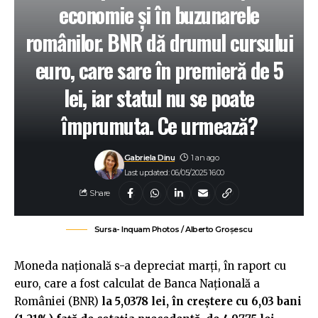
economie și în buzunarele
românilor. BNR dă drumul cursului
euro, care sare în premieră de 5
lei, iar statul nu se poate
împrumuta. Ce urmează?
Gabriela Dinu
1 an ago
Last updated: 06/05/2025 16:00
Share
Sursa- Inquam Photos / Alberto Groşescu
Moneda națională s-a depreciat marți, în raport cu
euro, care a fost calculat de Banca Națională a
României (BNR)
la 5,0378 lei, în creștere cu 6,03 bani