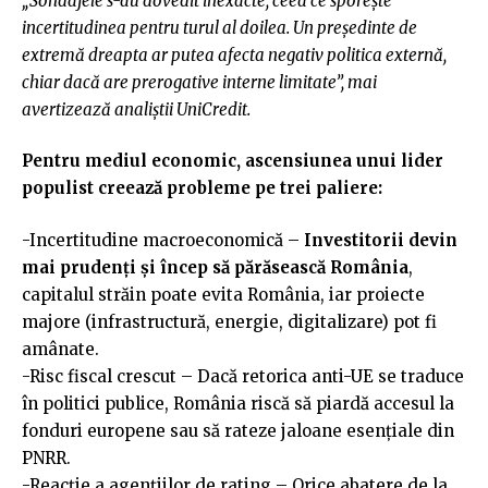
„Sondajele s-au dovedit inexacte, ceea ce sporește
incertitudinea pentru turul al doilea. Un președinte de
extremă dreapta ar putea afecta negativ politica externă,
chiar dacă are prerogative interne limitate”, mai
avertizează analiștii UniCredit.
Pentru mediul economic, ascensiunea unui lider
populist creează probleme pe trei paliere:
-Incertitudine macroeconomică –
Investitorii devin
mai prudenți și încep să părăsească România
,
capitalul străin poate evita România, iar proiecte
majore (infrastructură, energie, digitalizare) pot fi
amânate.
-Risc fiscal crescut – Dacă retorica anti-UE se traduce
în politici publice, România riscă să piardă accesul la
fonduri europene sau să rateze jaloane esențiale din
PNRR.
-Reacție a agențiilor de rating – Orice abatere de la