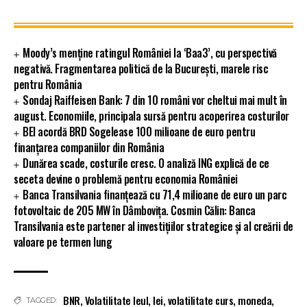
Moody’s menține ratingul României la ‘Baa3’, cu perspectivă
negativă. Fragmentarea politică de la București, marele risc
pentru România
Sondaj Raiffeisen Bank: 7 din 10 români vor cheltui mai mult în
august. Economiile, principala sursă pentru acoperirea costurilor
BEI acordă BRD Sogelease 100 milioane de euro pentru
finanțarea companiilor din România
Dunărea scade, costurile cresc. O analiză ING explică de ce
seceta devine o problemă pentru economia României
Banca Transilvania finanțează cu 71,4 milioane de euro un parc
fotovoltaic de 205 MW în Dâmbovița. Cosmin Călin: Banca
Transilvania este partener al investițiilor strategice și al creării de
valoare pe termen lung
BNR
,
Volatilitate leul
,
lei
,
volatilitate curs
,
moneda
,
TAGGED: