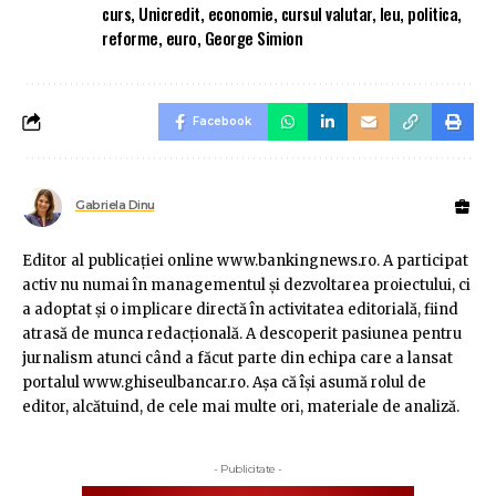
curs
,
Unicredit
,
economie
,
cursul valutar
,
leu
,
politica
,
reforme
,
euro
,
George Simion
Facebook
Gabriela Dinu
Editor al publicaţiei online www.bankingnews.ro. A participat
activ nu numai în managementul şi dezvoltarea proiectului, ci
a adoptat şi o implicare directă în activitatea editorială, fiind
atrasă de munca redacţională. A descoperit pasiunea pentru
jurnalism atunci când a făcut parte din echipa care a lansat
portalul www.ghiseulbancar.ro. Așa că îşi asumă rolul de
editor, alcătuind, de cele mai multe ori, materiale de analiză.
- Publicitate -