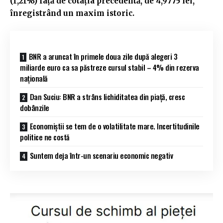
(1,21%) față de cotația precedentă, de 4,9775 lei,
înregistrând un maxim istoric.
BNR a aruncat în primele doua zile după alegeri 3
miliarde euro ca sa păstreze cursul stabil – 4% din rezerva
națională
Dan Suciu: BNR a strâns lichiditatea din piață, cresc
dobânzile
Economiștii se tem de o volatilitate mare. Incertitudinile
politice ne costă
Suntem deja într-un scenariu economic negativ