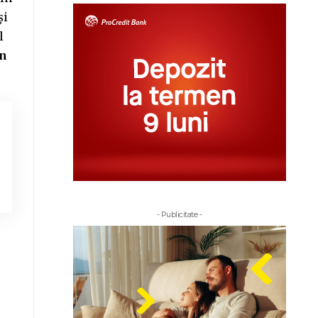
și
l
in
- Publicitate -