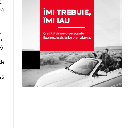
l
pă
a
h
).
de
ră