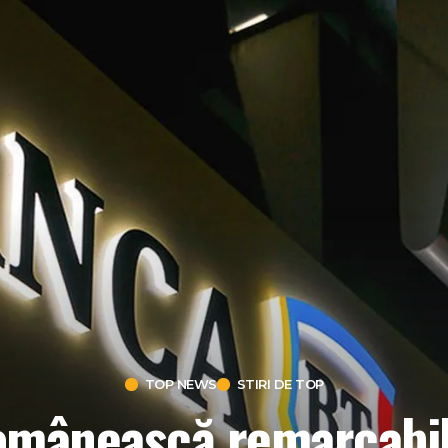
TOP NEWS
STIRI DE TOP
omânească remarcabil