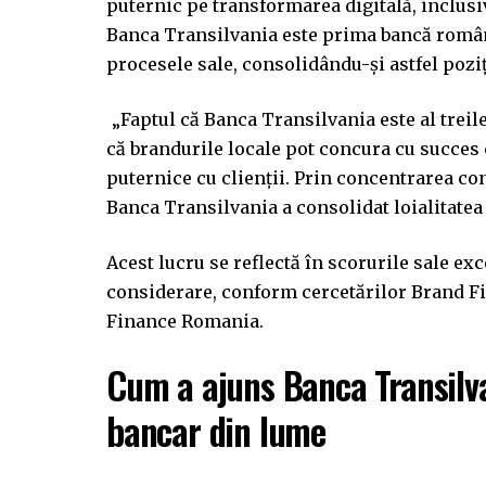
puternic pe transformarea digitală, inclusiv
Banca Transilvania este prima bancă române
procesele sale, consolidându-și astfel poziț
„Faptul că Banca Transilvania este al tre
că brandurile locale pot concura cu succes c
puternice cu clienții. Prin concentrarea cons
Banca Transilvania a consolidat loialitatea 
Acest lucru se reflectă în scorurile sale exc
considerare, conform cercetărilor Brand F
Finance Romania.
Cum a ajuns Banca Transilva
bancar din lume