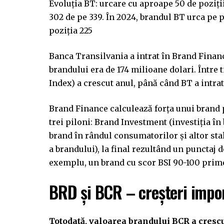
Evoluția BT: urcare cu aproape 50 de poziții 
302 de pe 339. În 2024, brandul BT urca pe p
poziția 225
Banca Transilvania a intrat în Brand Finan
brandului era de 174 milioane dolari. Între
Index) a crescut anul, până când BT a intrat 
Brand Finance calculează forța unui brand 
trei piloni: Brand Investment (investiția în
brand în rândul consumatorilor și altor st
a brandului), la final rezultând un punctaj
exemplu, un brand cu scor BSI 90-100 prim
BRD și BCR – creșteri impo
Totodată, valoarea brandului BCR a cresc