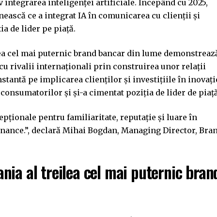
 integrarea inteligenței artificiale. Începând cu 2025,
ască ce a integrat IA în comunicarea cu clienții și
ia de lider pe piață.
ilea cel mai puternic brand bancar din lume demonstreaz
u rivalii internaționali prin construirea unor relații
tantă pe implicarea clienților și investițiile în inovați
consumatorilor și și-a cimentat poziția de lider de piață
epționale pentru familiaritate, reputație și luare în
inance.”, declară Mihai Bogdan, Managing Director, Bra
nia al treilea cel mai puternic bran