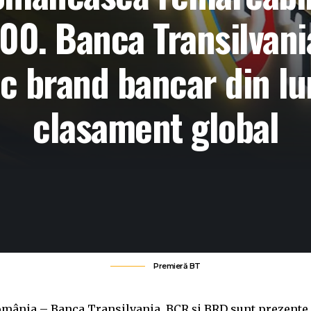
00. Banca Transilvania
ic brand bancar din lu
clasament global
Premieră BT
omânia – Banca Transilvania, BCR și BRD sunt prezente