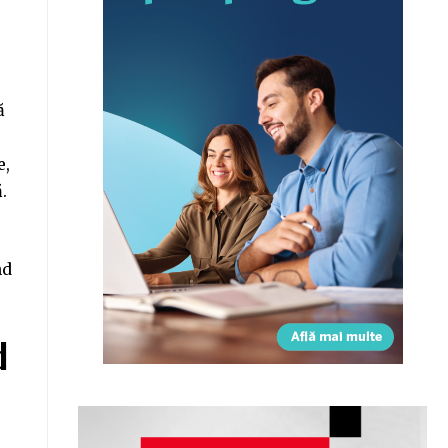
ă
e,
.
nd
d