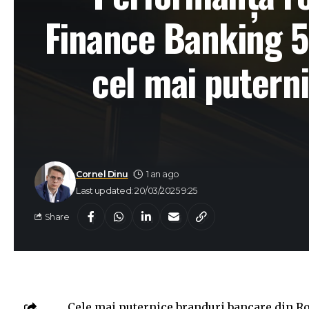
Finance Banking 5
cel mai putern
Cornel Dinu
1 an ago
Last updated: 20/03/2025 9:25
Share
Cele mai puternice branduri bancare din R