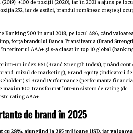
(2019), +100 de poziții (2020), iar în 2021 a ajuns pe locu
oziția 252, iar de astăzi, brandul românesc crește și ocu
ce Banking 500 în anul 2018, pe locul 486, când valoare
 timp, forța brandului Banca Transilvania (Brand Strengt
în teritoriul AAA+ și s-a clasat în top 10 global (banking
printr-un index BSI (Brand Strength Index), ținând cont 
 brand, mixul de marketing), Brand Equity (indicatori de
akeholderi) și Brand Performance (performanța financia
 de maxim 100, transformat într-un sistem de rating (de
ește rating AAA+.
rtante de brand în 2025
ut cu 28%, ajungând la 285 milioane USD, iar valoarea