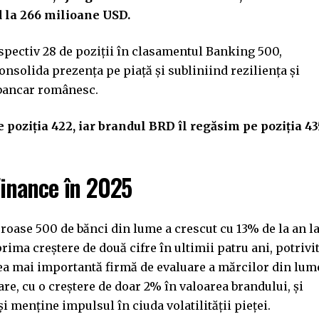
 la 266 milioane USD.
espectiv 28 de poziții în clasamentul Banking 500,
consolida prezența pe piață și subliniind reziliența și
 bancar românesc.
e poziția 422, iar brandul BRD îl regăsim pe poziția 43
inance în 2025
oroase 500 de bănci din lume a crescut cu 13% de la an l
rima creștere de două cifre în ultimii patru ani, potrivi
cea mai importantă firmă de evaluare a mărcilor din lum
re, cu o creștere de doar 2% în valoarea brandului, și
i menține impulsul în ciuda volatilității pieței.