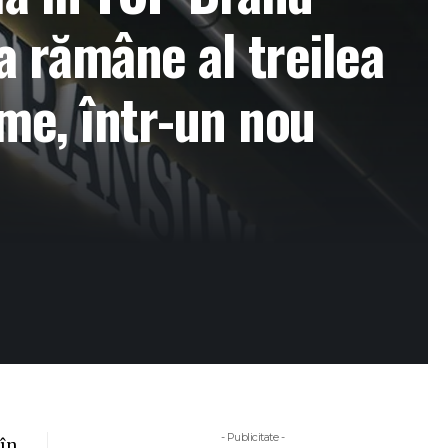
 rămâne al treilea
me, într-un nou
- Publicitate -
 în