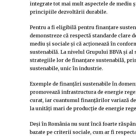
integrate tot mai mult aspectele de mediu ș
principiile dezvoltării durabile.
Pentru a fi eligibilă pentru finanțare susten
demonstreze că respectă standarde clare de 
mediu și sociale și că acționează în confor
sustenabilă. La nivelul Grupului BBVA și al s
strategiile lor de finanțare sustenabilă, pr
sustenabile, unic în industrie.
Exemple de finanțări sustenabile în domeni
promovează infrastructura de energie regen
curat, iar cuantumul finanţărilor variază de
la unități mari de producție de energie reg
Deși în România nu sunt încă foarte răspândi
bazate pe criterii sociale, cum ar fi respec