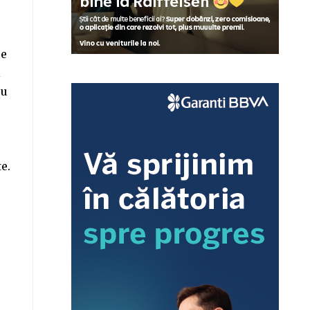
re
i
ru
e.