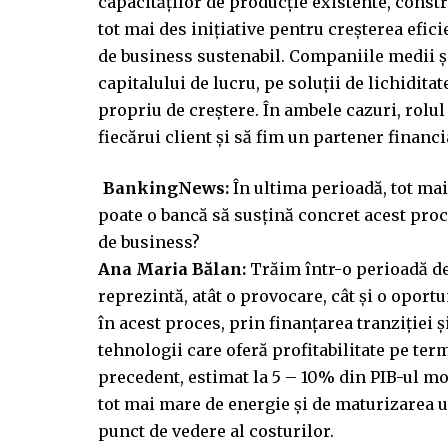
capacităților de producție existente, constr
tot mai des inițiative pentru creșterea efic
de business sustenabil. Companiile medii ş
capitalului de lucru, pe soluții de lichiditat
propriu de creștere. În ambele cazuri, rolul
fiecărui client și să fim un partener financ
BankingNews:
În ultima perioadă, tot ma
poate o bancă să susțină concret acest proc
de business?
Ana Maria Bălan:
Trăim într-o perioadă de
reprezintă, atât o provocare, cât și o oport
în acest proces, prin finanțarea tranziției ș
tehnologii care oferă profitabilitate pe ter
precedent, estimat la 5 – 10% din PIB-ul mo
tot mai mare de energie și de maturizarea u
punct de vedere al costurilor.