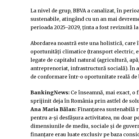
La nivel de grup, BBVA a canalizat, în perio
sustenabile, atingând cu un an mai devreme 
perioada 2025–2029, ținta a fost revizuită l
Abordarea noastră este una holistică, care 
oportunități climatice (transport electric, 
legate de capitalul natural (agricultură, apă
antreprenoriat, infrastructură socială). În 
de conformare într-o oportunitate reală de bu
BankingNews:
Ce înseamnă, mai exact, o fi
sprijinit deja în România prin astfel de solu
Ana Maria Bălan:
Finanțarea sustenabilă r
pentru a-și desfășura activitatea, nu doar pe
dimensiunile de mediu, sociale și de guvern
finanțare erau luate exclusiv pe baza consid