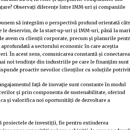
nțare? Observați diferențe între IMM-uri și companiile
punem să integrăm o perspectivă profund orientată căt
e le deservim, de la start-up-uri și IMM-uri, până la mar
le avem cu clienții corporate, precum și planurile pent
e aprofundată a sectorului economic în care aceștia
faceri. În acest sens, comunicarea constantă și conectarea
ai noi tendințe din industriile pe care le finanțăm sunt
 răspunde proactiv nevoilor clienților cu soluțiile potrivit
i angajamentul față de inovație sunt constante în modul
erilor și prin componenta de sustenabilitate, oferind
ca și valorifica noi oportunități de dezvoltare a
roiectele de investiții, fie pentru extinderea