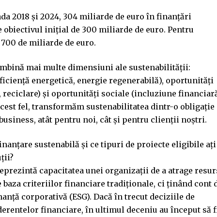
ada 2018 și 2024, 304 miliarde de euro în finanţări
obiectivul inițial de 300 miliarde de euro. Pentru
a 700 de miliarde de euro.
îmbină mai multe dimensiuni ale sustenabilității:
eficiență energetică, energie regenerabilă), oportunități
, reciclare) și oportunități sociale (incluziune financiar
acest fel, transformăm sustenabilitatea dintr-o obligație
siness, atât pentru noi, cât și pentru clienții noștri.
nanțare sustenabilă și ce tipuri de proiecte eligibile ați
ții?
eprezintă capacitatea unei organizații de a atrage resur
 baza criteriilor financiare tradiționale, ci ținând cont 
anță corporativă (ESG). Dacă în trecut deciziile de
erentelor financiare, în ultimul deceniu au început să f