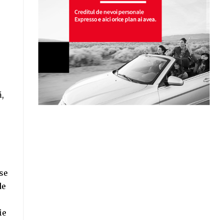
ă,
se
de
ie