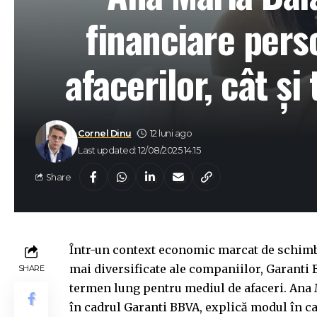
financiare perso
afacerilor, cât ș
Cornel Dinu
12 luni ago
Last updated: 12/08/2025 14:15
Share
Într-un context economic marcat de schimbăr
mai diversificate ale companiilor, Garanti 
SHARE
termen lung pentru mediul de afaceri. Ana 
în cadrul Garanti BBVA, explică modul în car