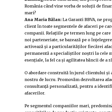
România când vine vorba de soluții de fina
mari?
Ana Maria Bălan:
La Garanti BBVA, ne pro
client în toate segmentele de afaceri pe car
companii. Relațiile pe termen lung pe care 
noi parteneriate, se bazează pe o înțeleger
activează și a particularităților fiecărei a
permanentă a specialiștilor noștri la cele m
esențiale, la fel ca și agilitatea băncii de a
O abordare construită în jurul clientului ș
nostru de lucru. Promovăm dezvoltarea afac
consultanță personalizată, pentru a identifi
afacerilor.
Pe segmentul companiilor mari, predomină p