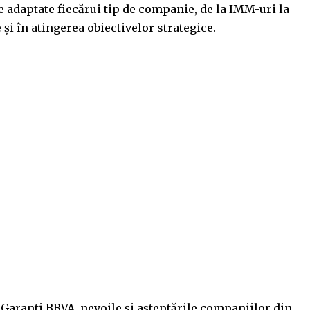
re adaptate fiecărui tip de companie, de la IMM-uri la
 și în atingerea obiectivelor strategice.
Garanti BBVA, nevoile și așteptările companiilor din