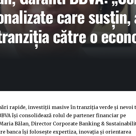
nalizate care susțin,
i tranziția către o eco
i rapide, investiții masive în tranziția verde și nevoi 
BBVA își consolidează rolul de partener financiar pe
Maria Bălan, Director Corporate Banking & Sustainabili
e banca își folosește expertiza, inovația și orientarea