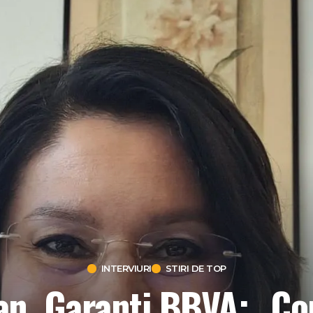
INTERVIURI
STIRI DE TOP
an, Garanti BBVA: „Con