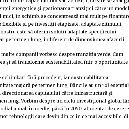
uirea unor capacități noi sau achiziții, la care se adaug
ienței energetice și gestionarea tranziției către un mode
i mici, în schimb, se concentrează mai mult pe finanțar
e flexibile și pe investiții etapizate, adaptate ritmului
 nostru este să oferim soluții adaptate specificului
iar pe termen lung, indiferent de dimensiunea afacerii.
i multe companii vorbesc despre tranziția verde. Cum
es și să transforme sustenabilitatea într-o oportunitate
 schimbări fără precedent, iar sustenabilitatea
unitate majoră pe termen lung. Băncile au un rol esențial
i direcționarea capitalului către infrastructură și
men lung. Vorbim despre un ciclu investițional global fă
ndial anual, în medie, până în 2050, alimentat de cerer
nor tehnologii care devin din ce în ce mai accesibile, d