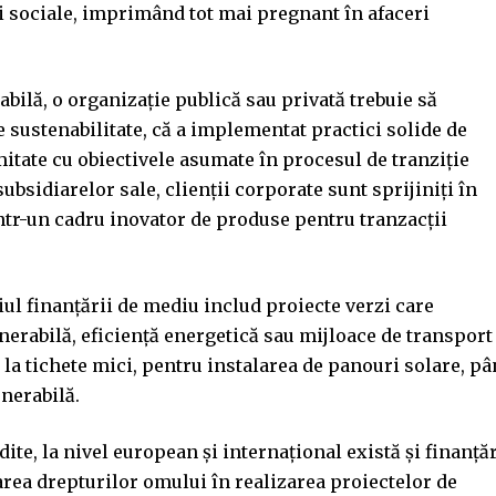
i sociale, imprimând tot mai pregnant în afaceri
abilă, o organizație publică sau privată trebuie să
sustenabilitate, că a implementat practici solide de
mitate cu obiectivele asumate în procesul de tranziție
ubsidiarelor sale, clienții corporate sunt sprijiniți în
intr-un cadru inovator de produse pentru tranzacții
ul finanţării de mediu includ proiecte verzi care
erabilă, eficiență energetică sau mijloace de transport
 la tichete mici, pentru instalarea de panouri solare, p
enerabilă.
te, la nivel european și internațional există și finanță
tarea drepturilor omului în realizarea proiectelor de