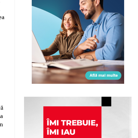
ă
l
ea
ră
ea
in