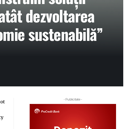
 atât dezvoltarea
nomie sustenabilă”
- Publicitate -
tot
ty