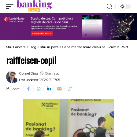
Stiri Bancare
>
Blog
>
stiri in poze
>
Cand ma fac mare vreau sa lucrez la Raiffeisen!!!
raiffeisen-copil
Cornel Dinu
15 ani ago
Last updated: 12/12/2011 17:05
Share