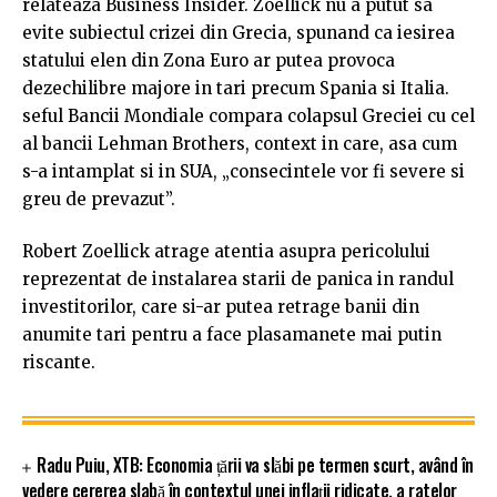
relateaza Business Insider. Zoellick nu a putut sa
evite subiectul crizei din Grecia, spunand ca iesirea
statului elen din Zona Euro ar putea provoca
dezechilibre majore in tari precum Spania si Italia.
seful Bancii Mondiale compara colapsul Greciei cu cel
al bancii Lehman Brothers, context in care, asa cum
s-a intamplat si in SUA, „consecintele vor fi severe si
greu de prevazut”.
Robert Zoellick atrage atentia asupra pericolului
reprezentat de instalarea starii de panica in randul
investitorilor, care si-ar putea retrage banii din
anumite tari pentru a face plasamanete mai putin
riscante.
Radu Puiu, XTB: Economia țării va slăbi pe termen scurt, având în
vedere cererea slabă în contextul unei inflații ridicate, a ratelor