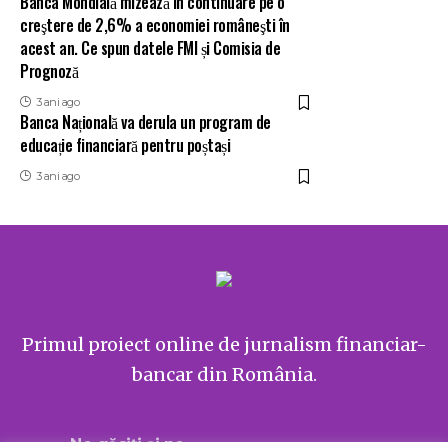
Banca Mondială mizează în continuare pe o
creştere de 2,6% a economiei româneşti în
acest an. Ce spun datele FMI și Comisia de
Prognoză
3 ani ago
Banca Națională va derula un program de
educație financiară pentru poștași
3 ani ago
Primul proiect online de jurnalism financiar-
bancar din România.
Ne găsiți și pe