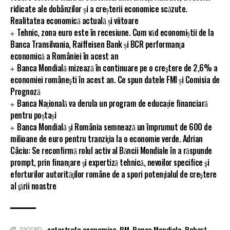
ridicate ale dobânzilor și a creșterii economice scăzute.
Realitatea economică actuală și viitoare
Tehnic, zona euro este în recesiune. Cum văd economiștii de la
Banca Transilvania, Raiffeisen Bank și BCR performanţa
economică a României în acest an
Banca Mondială mizează în continuare pe o creştere de 2,6% a
economiei româneşti în acest an. Ce spun datele FMI și Comisia de
Prognoză
Banca Națională va derula un program de educație financiară
pentru poștași
Banca Mondială şi România semnează un împrumut de 600 de
milioane de euro pentru tranziţia la o economie verde. Adrian
Câciu: Se reconfirmă rolul activ al Băncii Mondiale în a răspunde
prompt, prin finanţare şi expertiză tehnică, nevoilor specifice şi
eforturilor autorităţilor române de a spori potenţialul de creştere
al ţării noastre
catastrofa economica
,
BM
,
Banca Mondiala
,
Robert
TAGGED: