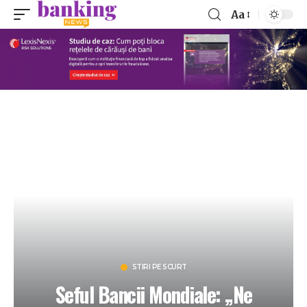
Aa
STIRI PE SCURT
Seful Bancii Mondiale: „Ne