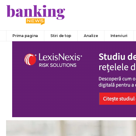
Prima pagina
Stiri de top
Analize
Interviuri