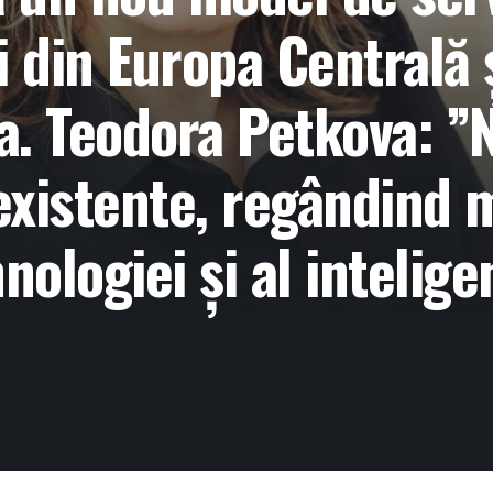
i din Europa Centrală 
a. Teodora Petkova: 
xistente, regândind 
nologiei și al inteligen