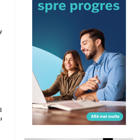
y
l
u