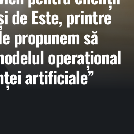
și de Este, printre
”Ne propunem să
modelul operațional
ței artificiale”