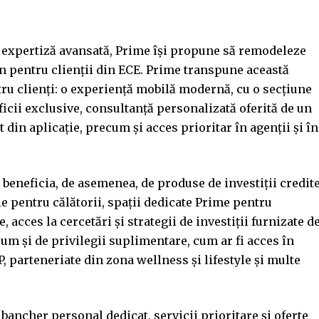
i expertiză avansată, Prime își propune să remodeleze
 pentru clienții din ECE. Prime transpune această
ntru clienți: o experiență mobilă modernă, cu o secțiune
ficii exclusive, consultanță personalizată oferită de un
 din aplicație, precum și acces prioritar în agenții și în
 beneficia, de asemenea, de produse de investiții credit
ie pentru călătorii, spații dedicate Prime pentru
, acces la cercetări și strategii de investiții furnizate d
um și de privilegii suplimentare, cum ar fi acces în
, parteneriate din zona wellness și lifestyle și multe
bancher personal dedicat, servicii prioritare și oferte