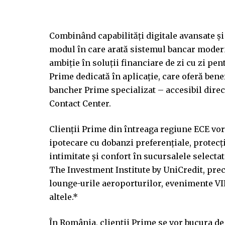
Combinând capabilități digitale avansate ș
modul în care arată sistemul bancar modern
ambiție în soluții financiare de zi cu zi pe
Prime dedicată în aplicație, care oferă bene
bancher Prime specializat – accesibil direct
Contact Center.
Clienții Prime din întreaga regiune ECE vor
ipotecare cu dobanzi preferențiale, protecț
intimitate și confort în sucursalele selectate
The Investment Institute by UniCredit, prec
lounge-urile aeroporturilor, evenimente VIP
altele.*
În România, clienții Prime se vor bucura de 