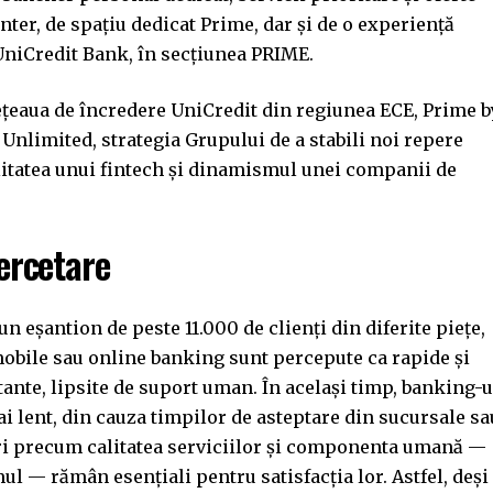
Center, de spațiu dedicat Prime, dar și de o experiență
 UniCredit Bank, în secțiunea PRIME.
 rețeaua de încredere UniCredit din regiunea ECE, Prime b
Unlimited, strategia Grupului de a stabili noi repere
litatea unui fintech și dinamismul unei companii de
ercetare
un eșantion de peste 11.000 de clienți din diferite piețe,
 mobile sau online banking sunt percepute ca rapide și
ante, lipsite de suport uman. În același timp, banking-u
ai lent, din cauza timpilor de asteptare din sucursale sa
ori precum calitatea serviciilor și componenta umană —
ul — rămân esențiali pentru satisfacția lor. Astfel, deși