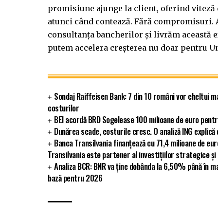
promisiune ajunge la client, oferind viteză
atunci când contează. Fără compromisuri. A
consultanța bancherilor și livrăm această 
putem accelera creșterea nu doar pentru UniC
Sondaj Raiffeisen Bank: 7 din 10 români vor cheltui m
costurilor
BEI acordă BRD Sogelease 100 milioane de euro pentr
Dunărea scade, costurile cresc. O analiză ING explic
Banca Transilvania finanțează cu 71,4 milioane de eu
Transilvania este partener al investițiilor strategice și
Analiza BCR: BNR va ține dobânda la 6,50% până în ma
bază pentru 2026