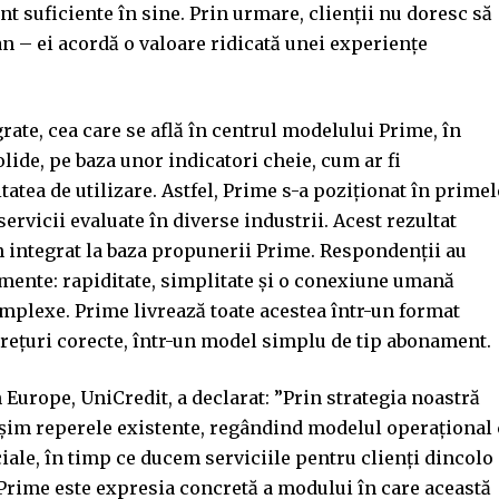
nt suficiente în sine. Prin urmare, clienții nu doresc să
n – ei acordă o valoare ridicată unei experiențe
rate, cea care se află în centrul modelului Prime, în
olide, pe baza unor indicatori cheie, cum ar fi
tatea de utilizare. Astfel, Prime s-a poziționat în primel
ervicii evaluate în diverse industrii. Acest rezultat
n integrat la baza propunerii Prime. Respondenții au
lemente: rapiditate, simplitate și o conexiune umană
mplexe. Prime livrează toate acestea într-un format
 prețuri corecte, într-un model simplu de tip abonament.
Europe, UniCredit, a declarat: ”Prin strategia noastră
im reperele existente, regândind modelul operațional
iciale, în timp ce ducem serviciile pentru clienți dincolo
 Prime este expresia concretă a modului în care această