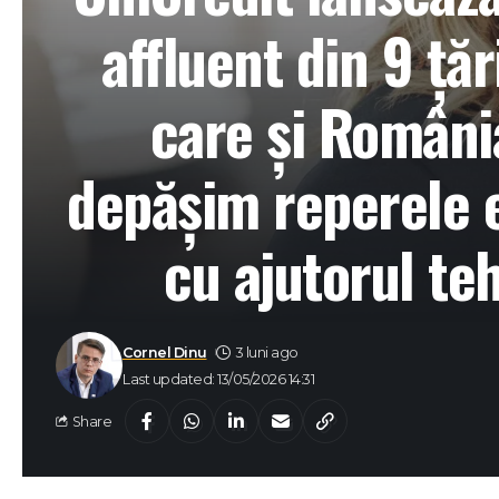
affluent din 9 țăr
care și Români
depășim reperele e
cu ajutorul teh
Cornel Dinu
3 luni ago
Last updated: 13/05/2026 14:31
Share