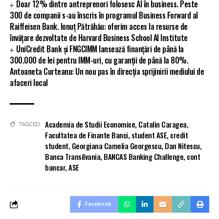
Doar 12% dintre antreprenori folosesc AI în business. Peste
300 de companii s-au înscris în programul Business Forward al
Raiffeisen Bank. Ionuț Pătrăhău: oferim acces la resurse de
învățare dezvoltate de Harvard Business School AI Institute
UniCredit Bank și FNGCIMM lansează finanțări de până la
300.000 de lei pentru IMM-uri, cu garanții de până la 80%.
Antoaneta Curteanu: Un nou pas în direcția sprijinirii mediului de
afaceri local
Academia de Studii Economice
,
Catalin Caragea
,
TAGGED:
Facultatea de Finante Banci
,
student ASE
,
credit
student
,
Georgiana Camelia Georgescu
,
Dan Nitescu
,
Banca Transilvania
,
BANCAS Banking Challenge
,
cont
bancar
,
ASE
Facebook