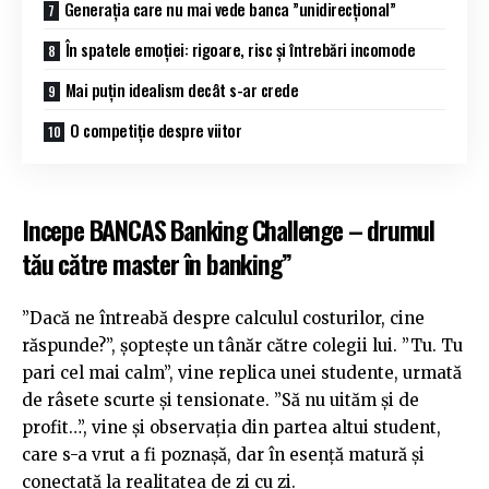
Generația care nu mai vede banca ”unidirecțional”
În spatele emoției: rigoare, risc și întrebări incomode
Mai puțin idealism decât s-ar crede
O competiție despre viitor
Incepe BANCAS Banking Challenge – drumul
tău către master în banking”
”Dacă ne întreabă despre calculul costurilor, cine
răspunde?”, șoptește un tânăr către colegii lui. ”Tu. Tu
pari cel mai calm”, vine replica unei studente, urmată
de râsete scurte și tensionate. ”Să nu uităm și de
profit…”, vine și observația din partea altui student,
care s-a vrut a fi poznașă, dar în esență matură și
conectată la realitatea de zi cu zi.