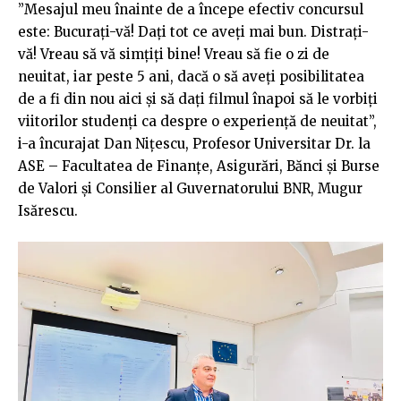
”Mesajul meu înainte de a începe efectiv concursul
este: Bucurați-vă! Dați tot ce aveți mai bun. Distrați-
vă! Vreau să vă simțiți bine! Vreau să fie o zi de
neuitat, iar peste 5 ani, dacă o să aveți posibilitatea
de a fi din nou aici și să dați filmul înapoi să le vorbiți
viitorilor studenți ca despre o experiență de neuitat”,
i-a încurajat Dan Nițescu, Profesor Universitar Dr. la
ASE – Facultatea de Finanțe, Asigurări, Bănci și Burse
de Valori și Consilier al Guvernatorului BNR, Mugur
Isărescu.