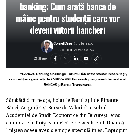
banking: Cum arată banca de
mâine pentru studenții care vor
deveni viitorii bancheri
Cornel Dinu
3 luni ago
Last updated: 12/05/2026 16:31
Share
”BANCAS Banking Challenge - drumul tău către master în banking”,
competiție organizată de FABBV – ASE București, programul de masterat
BANCAS și Banca Transilvania
Sâmbătă dimineața, holurile Facultății de Finanțe,
Bănci, Asigurări și Burse de Valori din cadrul
Academiei de Studii Economice din București erau
cufundate în liniștea unei zile de week-end. Doar că
liniștea aceea avea o emoție specială în ea. Laptopuri