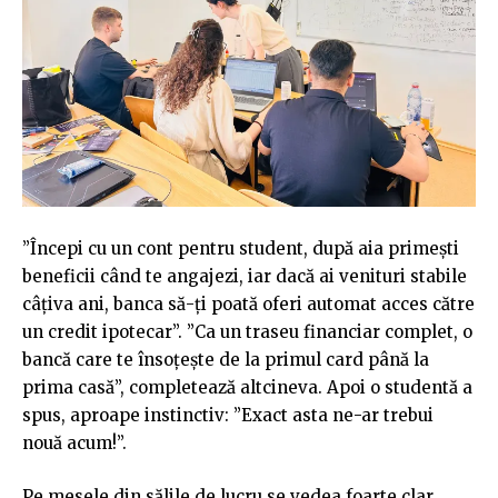
”Începi cu un cont pentru student, după aia primești
beneficii când te angajezi, iar dacă ai venituri stabile
câțiva ani, banca să-ți poată oferi automat acces către
un credit ipotecar”. ”Ca un traseu financiar complet, o
bancă care te însoțește de la primul card până la
prima casă”, completează altcineva. Apoi o studentă a
spus, aproape instinctiv: ”Exact asta ne-ar trebui
nouă acum!”.
Pe mesele din sălile de lucru se vedea foarte clar