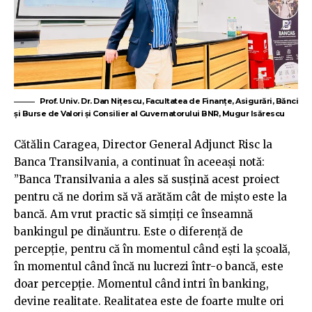
Prof. Univ. Dr. Dan Nițescu, Facultatea de Finanțe, Asigurări, Bănci
și Burse de Valori și Consilier al Guvernatorului BNR, Mugur Isărescu
Cătălin Caragea, Director General Adjunct Risc la
Banca Transilvania, a continuat în aceeași notă:
”Banca Transilvania a ales să susțină acest proiect
pentru că ne dorim să vă arătăm cât de mișto este la
bancă. Am vrut practic să simțiți ce înseamnă
bankingul pe dinăuntru. Este o diferență de
percepție, pentru că în momentul când ești la școală,
în momentul când încă nu lucrezi într-o bancă, este
doar percepție. Momentul când intri în banking,
devine realitate. Realitatea este de foarte multe ori