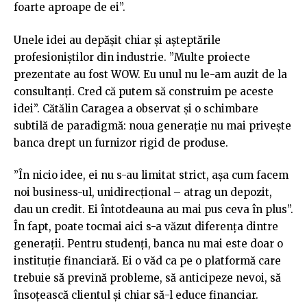
foarte aproape de ei”.
Unele idei au depășit chiar și așteptările
profesioniștilor din industrie. ”Multe proiecte
prezentate au fost WOW. Eu unul nu le-am auzit de la
consultanți. Cred că putem să construim pe aceste
idei”. Cătălin Caragea a observat și o schimbare
subtilă de paradigmă: noua generație nu mai privește
banca drept un furnizor rigid de produse.
”În nicio idee, ei nu s-au limitat strict, așa cum facem
noi business-ul, unidirecțional – atrag un depozit,
dau un credit. Ei întotdeauna au mai pus ceva în plus”.
În fapt, poate tocmai aici s-a văzut diferența dintre
generații. Pentru studenți, banca nu mai este doar o
instituție financiară. Ei o văd ca pe o platformă care
trebuie să prevină probleme, să anticipeze nevoi, să
însoțească clientul și chiar să-l educe financiar.