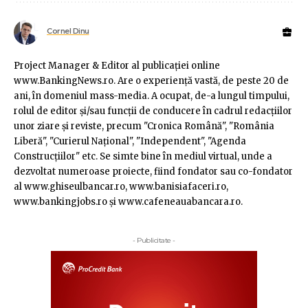
Cornel Dinu
Project Manager & Editor al publicaţiei online
www.BankingNews.ro. Are o experienţă vastă, de peste 20 de
ani, în domeniul mass-media. A ocupat, de-a lungul timpului,
rolul de editor şi/sau funcţii de conducere în cadrul redacţiilor
unor ziare şi reviste, precum "Cronica Română", "România
Liberă", "Curierul Naţional", "Independent", "Agenda
Construcţiilor" etc. Se simte bine în mediul virtual, unde a
dezvoltat numeroase proiecte, fiind fondator sau co-fondator
al www.ghiseulbancar.ro, www.banisiafaceri.ro,
www.bankingjobs.ro şi www.cafeneauabancara.ro.
- Publicitate -