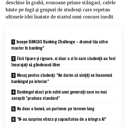
deschise în grabă, ecusoane prinse stângaci, cafele
băute pe fugă și grupuri de studenți care repetau
ultimele idei înainte de startul unui concurs inedit.
Incepe BANCAS Banking Challenge – drumul tău către
master în banking”
Fără tipare și rigoare, ci doar o zi în care studenții au fost
încurajați să gândească liber
Mesaj pentru studenți: ”Ne dorim să simțiți ce înseamnă
bankingul pe interior”
Bankingul văzut prin ochii unei generații care nu mai
acceptă ”produse standard”
Nu doar o bancă, un partener pe termen lung
”M-au surprins viteza și capacitatea de a integra AI”