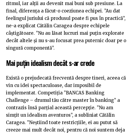
ritmul, iar alții au devenit mai buni sub presiune. La
final, diferența a făcut-o coeziunea echipei. ”Au dat
feelingul juriului că produsul poate fi pus în practică”,
ne-a explicat Cătălin Caragea despre echipele
câștigătoare. ”Nu au lăsat lucruri mai puțin explorate
decât altele și nu s-au focusat prea puternic doar pe o
singură componentă”.
Mai puțin idealism decât s-ar crede
Există o prejudecată frecventă despre tineri, aceea că
vin cu idei spectaculoase, dar imposibil de
implementat. Competiția ”BANCAS Banking
Challenge – drumul tău către master în banking” a
contrazis însă parțial această percepție. ”Nu am
simțit un idealism aventuros”, a subliniat Cătălin
Caragea. ”Neștiind toate restricțiile, ei au putut să
creeze mai mult decât noi, pentru că noi suntem deja