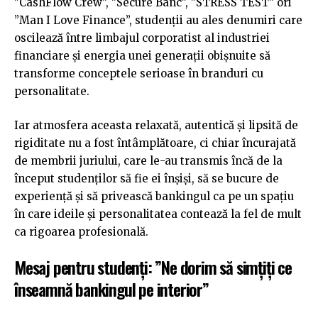
”CashFlow Crew”, ”Secure Banc”, ”STRESS TEST” ori
”Man I Love Finance”, studenții au ales denumiri care
oscilează între limbajul corporatist al industriei
financiare și energia unei generații obișnuite să
transforme conceptele serioase în branduri cu
personalitate.
Iar atmosfera aceasta relaxată, autentică și lipsită de
rigiditate nu a fost întâmplătoare, ci chiar încurajată
de membrii juriului, care le-au transmis încă de la
început studenților să fie ei înșiși, să se bucure de
experiență și să privească bankingul ca pe un spațiu
în care ideile și personalitatea contează la fel de mult
ca rigoarea profesională.
Mesaj pentru studenți: ”Ne dorim să simțiți ce
înseamnă bankingul pe interior”