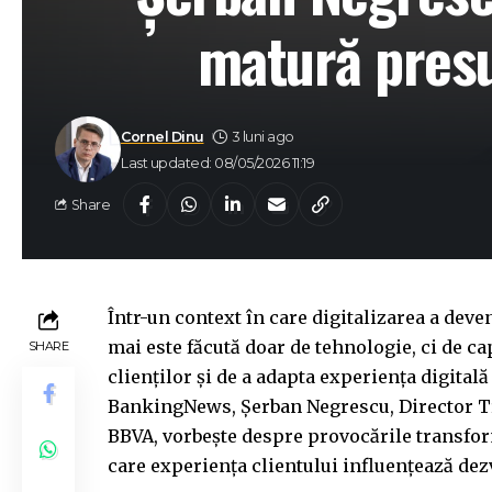
matură presu
Cornel Dinu
3 luni ago
Last updated: 08/05/2026 11:19
Share
Într-un context în care digitalizarea a deve
mai este făcută doar de tehnologie, ci de ca
SHARE
clienților și de a adapta experiența digitală
BankingNews, Șerban Negrescu, Director Tr
BBVA, vorbește despre provocările transform
care experiența clientului influențează dez