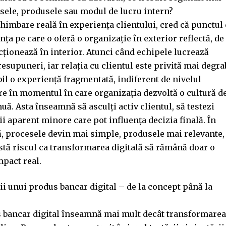
cesele, produsele sau modul de lucru intern?
imbare reală în experiența clientului, cred că punctul
ța pe care o oferă o organizație în exterior reflectă, de
ncționează în interior. Atunci când echipele lucrează
resupuneri, iar relația cu clientul este privită mai degra
abil o experiență fragmentată, indiferent de nivelul
re în momentul în care organizația dezvoltă o cultură d
uă. Asta înseamnă să asculți activ clientul, să testezi
lii aparent minore care pot influența decizia finală. În
, procesele devin mai simple, produsele mai relevante,
xistă riscul ca transformarea digitală să rămână doar o
mpact real.
ii unui produs bancar digital – de la concept până la
 bancar digital înseamnă mai mult decât transformarea