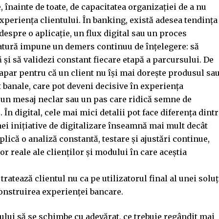
 înainte de toate, de capacitatea organizației de a nu
xperiența clientului. În banking, există adesea tendința
m despre o aplicație, un flux digital sau un proces
 matură impune un demers continuu de înțelegere: să
ă și să validezi constant fiecare etapă a parcursului. De
u apar pentru că un client nu își mai dorește produsul sa
t banale, care pot deveni decisive în experiența
, un mesaj neclar sau un pas care ridică semne de
În digital, cele mai mici detalii pot face diferența dint
ei inițiative de digitalizare înseamnă mai mult decât
ică o analiză constantă, testare și ajustări continue,
or reale ale clienților și modului în care aceștia
tratează clientul nu ca pe utilizatorul final al unei soluț
 construirea experienței bancare.
ului să se schimbe cu adevărat, ce trebuie regândit mai