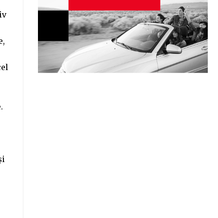
iv
e,
cel
.
și