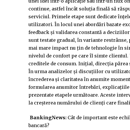
unei idei într-o aplicație sau într-un flux on
continue, astfel încât soluția finală să răs
serviciul. Primele etape sunt dedicate înțel
utilizatori. În locul unei abordări bazate ex
feedback și validarea constantă a deciziilo
sunt testate gradual, în variante restrânse, 
mai mare impact nu țin de tehnologie în sine
nivelul de confort pe care îl simte clientu
creditele de consum. Inițial, direcția părea
În urma analizelor și discuțiilor cu utilizat
încrederea și claritatea în anumite momente
formularea anumitor întrebări, explicațiil
prezentate etapele următoare. Aceste interve
la creșterea numărului de clienți care final
BankingNews:
Cât de important este echil
bancară?