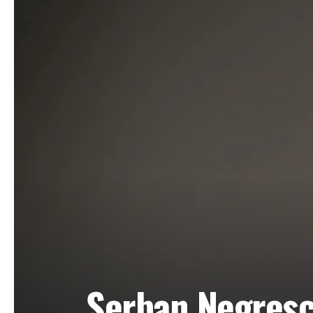
Șerban Negrescu