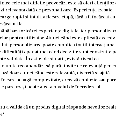
ntre cele mai dificile provocări este să oferi clienților 
erzi relevanța dată de personalizare. Experiența trebuie
urge rapid și intuitiv fiecare etapă, fără a fi încărcat cu
vărat utile.
mână baza oricărei experiențe digitale, iar personalizar
lar pentru utilizator. Atunci când este aplicată excesiv
tului, personalizarea poate complica inutil interacțiune
 dificultăți apar atunci când deciziile sunt construite p
validate. În astfel de situații, există riscul ca
 anumite recomandări să pară lipsite de relevanță pentr
ază doar atunci când este relevantă, discretă și ajută
l în care adaugă complexitate, creează confuzie sau par
e parcurs și poate afecta nivelul de încredere al
u a valida că un produs digital răspunde nevoilor real
ne?