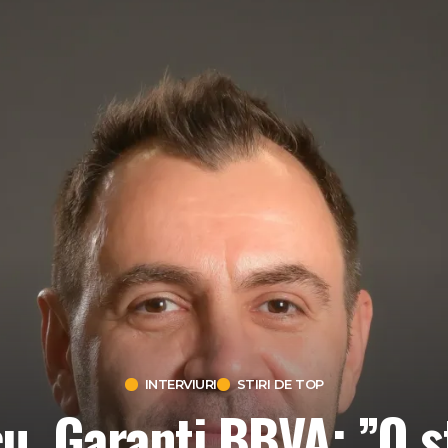
INTERVIURI
STIRI DE TOP
, Garanti BBVA: ”O st