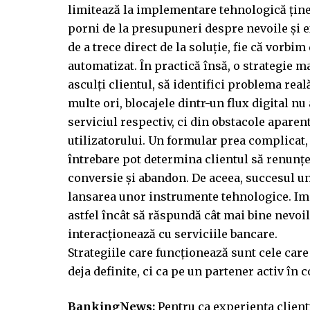
limitează la implementare tehnologică ține,
porni de la presupuneri despre nevoile și e
de a trece direct de la soluție, fie că vorbi
automatizat. În practică însă, o strategie
asculți clientul, să identifici problema real
multe ori, blocajele dintr-un flux digital n
serviciul respectiv, ci din obstacole aparen
utilizatorului. Un formular prea complicat
întrebare pot determina clientul să renunțe. 
conversie și abandon. De aceea, succesul un
lansarea unor instrumente tehnologice. Impl
astfel încât să răspundă cât mai bine nevoil
interacționează cu serviciile bancare.
Strategiile care funcționează sunt cele care 
deja definite, ci ca pe un partener activ în
BankingNews:
Pentru ca experiența client