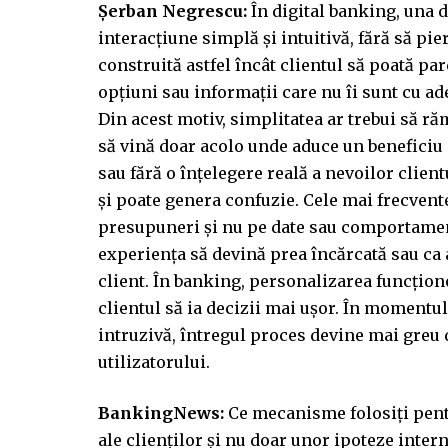
Șerban Negrescu:
În digital banking, una di
interacțiune simplă și intuitivă, fără să pi
construită astfel încât clientul să poată parc
opțiuni sau informații care nu îi sunt cu ade
Din acest motiv, simplitatea ar trebui să ră
să vină doar acolo unde aduce un beneficiu c
sau fără o înțelegere reală a nevoilor clien
și poate genera confuzie. Cele mai frecvente
presupuneri și nu pe date sau comportamente 
experiența să devină prea încărcată sau ca
client. În banking, personalizarea funcțione
clientul să ia decizii mai ușor. În momentu
intruzivă, întregul proces devine mai greu d
utilizatorului.
BankingNews:
Ce mecanisme folosiți pentr
ale clienților și nu doar unor ipoteze inter