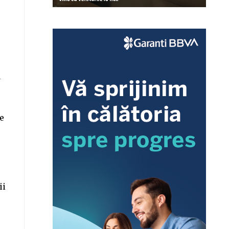
u
re
ii