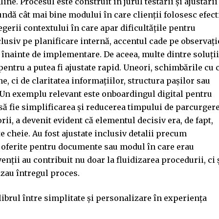
line. Procesul este construit în jurul testării și ajustării
pundă cât mai bine modului în care clienții folosesc efect
egerii contextului în care apar dificultățile pentru
clusiv pe planificare internă, accentul cade pe observați
r înainte de implementare. De aceea, multe dintre soluții
pentru a putea fi ajustate rapid. Uneori, schimbările cu 
, ci de claritatea informațiilor, structura pașilor sau
l. Un exemplu relevant este onboardingul digital pentru
 să fie simplificarea și reducerea timpului de parcurgere
orii, a devenit evident că elementul decisiv era, de fapt,
 cheie. Au fost ajustate inclusiv detalii precum
e oferite pentru documente sau modul în care erau
nții au contribuit nu doar la fluidizarea procedurii, ci 
izau întregul proces.
ibrul între simplitate și personalizare în experiența