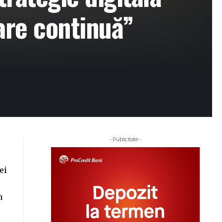
are continuă”
- Publicitate -
ei
n