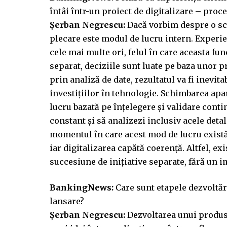
întâi într-un proiect de digitalizare – pro
Șerban Negrescu:
Dacă vorbim despre o sch
plecare este modul de lucru intern. Experien
cele mai multe ori, felul în care aceasta fu
separat, deciziile sunt luate pe baza unor p
prin analiză de date, rezultatul va fi inevit
investițiilor în tehnologie. Schimbarea apa
lucru bazată pe înțelegere și validare contin
constant și să analizezi inclusiv acele deta
momentul în care acest mod de lucru există
iar digitalizarea capătă coerență. Altfel, e
succesiune de inițiative separate, fără un i
BankingNews:
Care sunt etapele dezvoltăr
lansare?
Șerban Negrescu:
Dezvoltarea unui produs