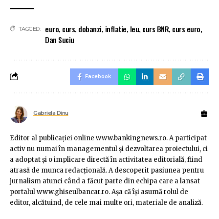
euro
,
curs
,
dobanzi
,
inflatie
,
leu
,
curs BNR
,
curs euro
,
TAGGED:
Dan Suciu
Facebook
Gabriela Dinu
Editor al publicaţiei online www.bankingnews.ro. A participat
activ nu numai în managementul şi dezvoltarea proiectului, ci
a adoptat şi o implicare directă în activitatea editorială, fiind
atrasă de munca redacţională. A descoperit pasiunea pentru
jurnalism atunci când a făcut parte din echipa care a lansat
portalul www.ghiseulbancar.ro. Așa că îşi asumă rolul de
editor, alcătuind, de cele mai multe ori, materiale de analiză.