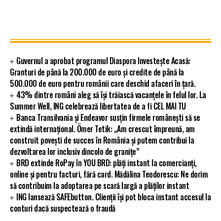
Guvernul a aprobat programul Diaspora Investește Acasă:
Granturi de până la 200.000 de euro și credite de până la
500.000 de euro pentru românii care deschid afaceri în țară.
43% dintre români aleg să își trăiască vacanțele în felul lor. La
Summer Well, ING celebrează libertatea de a fi CEL MAI TU
Banca Transilvania și Endeavor susțin firmele românești să se
extindă internațional. Ömer Tetik: „Am crescut împreună, am
construit povești de succes în România și putem contribui la
dezvoltarea lor inclusiv dincolo de granițe”
BRD extinde RoPay în YOU BRD: plăți instant la comercianți,
online și pentru facturi, fără card. Mădălina Teodorescu: Ne dorim
să contribuim la adoptarea pe scară largă a plăților instant
ING lansează SAFEbutton. Clienții își pot bloca instant accesul la
conturi dacă suspectează o fraudă