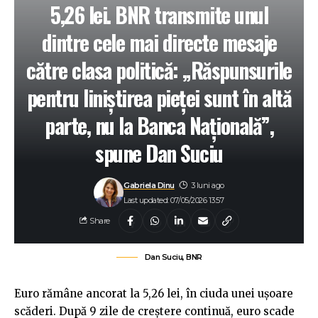
5,26 lei. BNR transmite unul
dintre cele mai directe mesaje
către clasa politică: „Răspunsurile
pentru liniștirea pieţei sunt în altă
parte, nu la Banca Naţională”,
spune Dan Suciu
Gabriela Dinu
3 luni ago
Last updated: 07/05/2026 13:57
Share
Dan Suciu, BNR
Euro rămâne ancorat la 5,26 lei, în ciuda unei ușoare
scăderi. După 9 zile de creștere continuă, euro scade