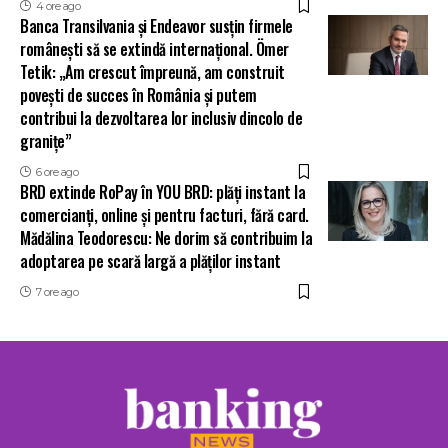
4 ore ago
Banca Transilvania și Endeavor susțin firmele
românești să se extindă internațional. Ömer
Tetik: „Am crescut împreună, am construit
povești de succes în România și putem
contribui la dezvoltarea lor inclusiv dincolo de
granițe”
6 ore ago
BRD extinde RoPay în YOU BRD: plăți instant la
comercianți, online și pentru facturi, fără card.
Mădălina Teodorescu: Ne dorim să contribuim la
adoptarea pe scară largă a plăților instant
7 ore ago