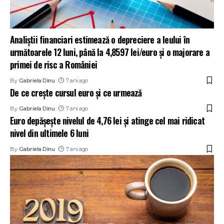
Analiştii financiari estimează o depreciere a leului în
următoarele 12 luni, până la 4,8597 lei/euro şi o majorare a
primei de risc a României
By
Gabriela Dinu
7 ani ago
De ce crește cursul euro și ce urmează
By
Gabriela Dinu
7 ani ago
Euro depăşeşte nivelul de 4,76 lei şi atinge cel mai ridicat
nivel din ultimele 6 luni
By
Gabriela Dinu
7 ani ago