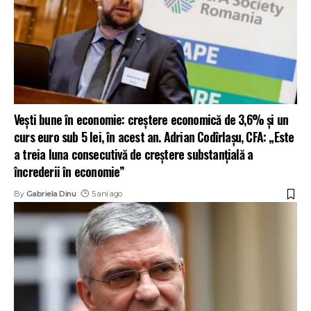
Vești bune în economie: creștere economică de 3,6% și un
curs euro sub 5 lei, în acest an. Adrian Codîrlașu, CFA: „Este
a treia luna consecutivă de creștere substanțială a
încrederii în economie”
By
Gabriela Dinu
5 ani ago