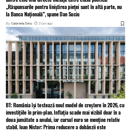
„Răspunsurile pentru liniștirea pieţei sunt în altă parte, nu
la Banca Naţională”, spune Dan Suciu
By
Gabriela Dinu
3 luni ago
BT: România își testează noul model de creștere în 2026, cu
investițiile în prim-plan. Inflația scade mai vizibil doar în a
doua jumătate a anului, iar cursul euro se menține relativ
stabil. Ioan Nistor: Prima reducere a dobânzii este