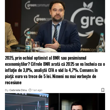
2025, prin ochiul optimist al BNR sau pesimismul
economiștilor? Cifrele BNR arată că 2025 se va încheia cu o
inflație de 3,8%, analiștii CFA o văd la 4,7%. Consens în
piață: euro va trece de 5 lei. Nimeni nu mai vorbește de
recesiune
By
Gabriela Dinu
1 an ago