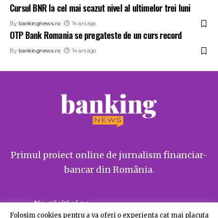
Cursul BNR la cel mai scazut nivel al ultimelor trei luni
By
bankingnews.ro
14 ani ago
OTP Bank Romania se pregateste de un curs record
By
bankingnews.ro
14 ani ago
Primul proiect online de jurnalism financiar-
bancar din România.
Ne găsiți și pe
Folosim cookies pentru a va oferi o experienta cat mai placuta