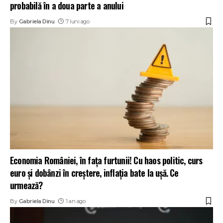
probabilă în a doua parte a anului
By
Gabriela Dinu
7 luni ago
Economia României, în fața furtunii! Cu haos politic, curs
euro și dobânzi în creștere, inflația bate la ușă. Ce
urmează?
By
Gabriela Dinu
1 an ago