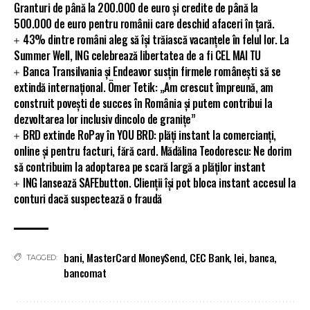
Granturi de până la 200.000 de euro și credite de până la
500.000 de euro pentru românii care deschid afaceri în țară.
43% dintre români aleg să își trăiască vacanțele în felul lor. La
Summer Well, ING celebrează libertatea de a fi CEL MAI TU
Banca Transilvania și Endeavor susțin firmele românești să se
extindă internațional. Ömer Tetik: „Am crescut împreună, am
construit povești de succes în România și putem contribui la
dezvoltarea lor inclusiv dincolo de granițe”
BRD extinde RoPay în YOU BRD: plăți instant la comercianți,
online și pentru facturi, fără card. Mădălina Teodorescu: Ne dorim
să contribuim la adoptarea pe scară largă a plăților instant
ING lansează SAFEbutton. Clienții își pot bloca instant accesul la
conturi dacă suspectează o fraudă
bani
,
MasterCard MoneySend
,
CEC Bank
,
lei
,
banca
,
TAGGED:
bancomat