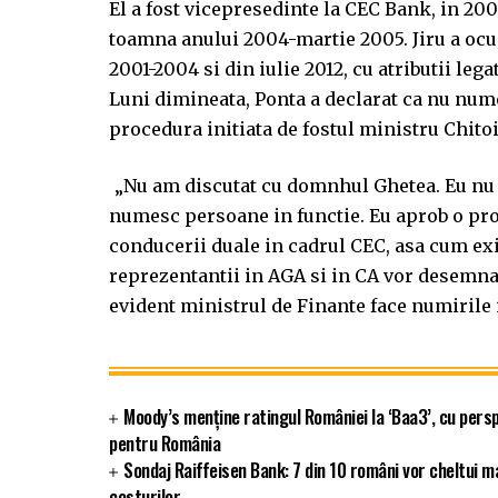
El a fost vicepresedinte la CEC Bank, in 200
toamna anului 2004-martie 2005. Jiru a ocup
2001-2004 si din iulie 2012, cu atributii leg
Luni dimineata, Ponta a declarat ca nu num
procedura initiata de fostul ministru Chitoi
„Nu am discutat cu domnhul Ghetea. Eu nu p
numesc persoane in functie. Eu aprob o pro
conducerii duale in cadrul CEC, asa cum exist
reprezentantii in AGA si in CA vor desemn
evident ministrul de Finante face numirile i
Moody’s menține ratingul României la ‘Baa3’, cu persp
pentru România
Sondaj Raiffeisen Bank: 7 din 10 români vor cheltui m
costurilor