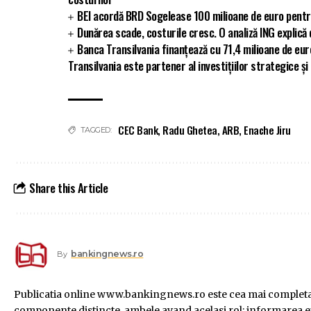
BEI acordă BRD Sogelease 100 milioane de euro pentr
Dunărea scade, costurile cresc. O analiză ING explic
Banca Transilvania finanțează cu 71,4 milioane de eu
Transilvania este partener al investițiilor strategice și
CEC Bank
,
Radu Ghetea
,
ARB
,
Enache Jiru
TAGGED:
Share this Article
bankingnews.ro
By
Publicatia online www.bankingnews.ro este cea mai completa s
componente distincte, ambele avand acelasi rol: informarea exac