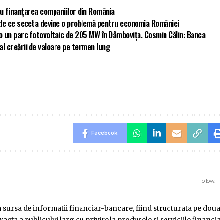
u finanțarea companiilor din România
ă de ce seceta devine o problemă pentru economia României
ro un parc fotovoltaic de 205 MW în Dâmbovița. Cosmin Călin: Banca
 al creării de valoare pe termen lung
Facebook
Follow:
ursa de informatii financiar-bancare, fiind structurata pe doua
ta a publicului larg cu privire la produsele si serviciile financi