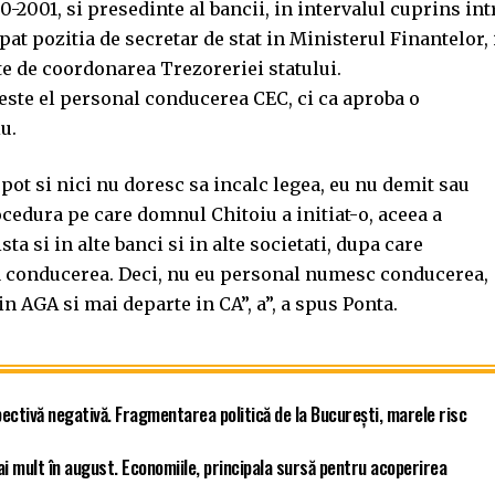
0-2001, si presedinte al bancii, in intervalul cuprins int
at pozitia de secretar de stat in Ministerul Finantelor, 
ate de coordonarea Trezoreriei statului.
este el personal conducerea CEC, ci ca aproba o
u.
ot si nici nu doresc sa incalc legea, eu nu demit sau
cedura pe care domnul Chitoiu a initiat-o, aceea a
a si in alte banci si in alte societati, dupa care
a conducerea. Deci, nu eu personal numesc conducerea,
n AGA si mai departe in CA”, a”, a spus Ponta.
ectivă negativă. Fragmentarea politică de la București, marele risc
ai mult în august. Economiile, principala sursă pentru acoperirea