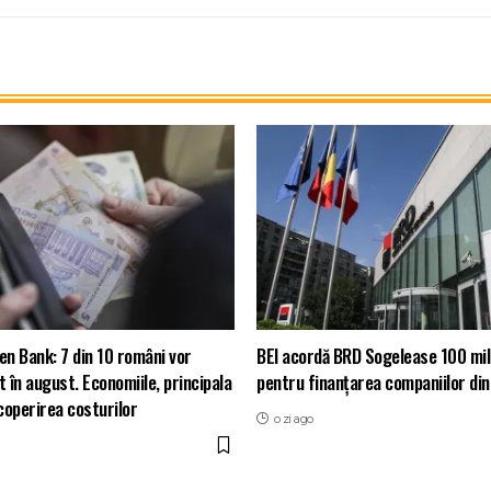
en Bank: 7 din 10 români vor
BEI acordă BRD Sogelease 100 mil
t în august. Economiile, principala
pentru finanțarea companiilor di
coperirea costurilor
o zi ago