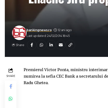
bankingnews.ro
12 ani ago
Last updated: 24/02/2014 18:45
Share
Premierul Victor Ponta, ministru interimar 
numirea la sefia CEC Bank a secretarului de 
SHARE
Radu Ghetea.