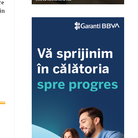
re
in