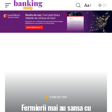
Aa
STIRI DE TOP
Fermierii mai au sansa cu