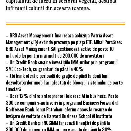
capitalului de lucru in sectorul vegetal
, destinat
infiintarii culturii din aceasta toamna.
BRD Asset Management finalizează achiziția Patria Asset
Management și își extinde prezența pe piața ETF. Mihai Purcărea:
BRD Asset Management SAI gestionează active de peste 10
miliarde lei pentru mai mult de 200.000 de investitori
UniCredit Bank susține investițiile IMM-urilor prin programul
SME Eco-Tech, cu granturi de până la 40%
tbi bank oferă o perioadă de grație de până la două luni
dezvoltatorilor imobiliari afectați de blocajul sistemului de carte
funciară
Doar 12% dintre antreprenori folosesc AI în business. Peste
300 de companii s-au înscris în programul Business Forward al
Raiffeisen Bank. Ionuț Pătrăhău: oferim acces la resurse de
învățare dezvoltate de Harvard Business School AI Institute
UniCredit Bank și FNGCIMM lansează finanțări de până la
300.000 de lei pentru IMM-uri, cu garanții de până la 80%.