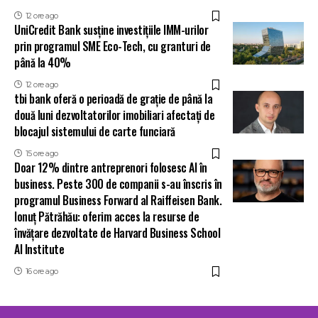
12 ore ago
UniCredit Bank susține investițiile IMM-urilor
prin programul SME Eco-Tech, cu granturi de
până la 40%
12 ore ago
tbi bank oferă o perioadă de grație de până la
două luni dezvoltatorilor imobiliari afectați de
blocajul sistemului de carte funciară
15 ore ago
Doar 12% dintre antreprenori folosesc AI în
business. Peste 300 de companii s-au înscris în
programul Business Forward al Raiffeisen Bank.
Ionuț Pătrăhău: oferim acces la resurse de
învățare dezvoltate de Harvard Business School
AI Institute
16 ore ago