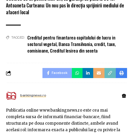
Antoaneta Curteanu: Un nou pas în direcția sprijinirii mediului de
afaceri local
Creditul pentru finantarea capitalului de lucru in
TAGGED:
sectorul vegetal
,
Banca Transilvania
,
credit
,
taxe
,
comisioane
,
Creditul Iesirea din seceta
Facebook
bankingnews.ro
Publicatia online www.bankingnews.ro este cea mai
completa sursa de informatii financiar-bancare, fiind
structurata pe doua componente distincte, ambele avand
acelasi rol: informarea exacta a publicului larg cu privire la