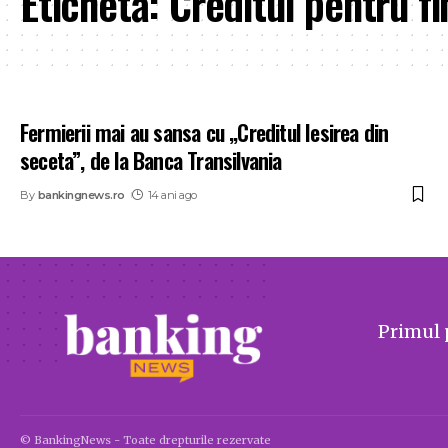
Etichetă:
Creditul pentru fi
Fermierii mai au sansa cu „Creditul Iesirea din
seceta”, de la Banca Transilvania
By
bankingnews.ro
14 ani ago
Primul 
© BankingNews - Toate drepturile rezervate