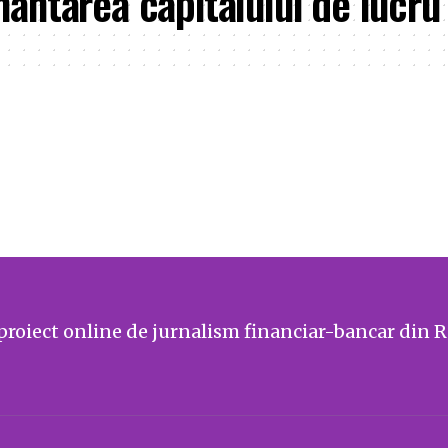
nantarea capitalului de lucru
proiect online de jurnalism financiar-bancar din 