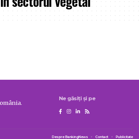
 in sectorul vegetal
Ne găsiți și pe
România.
Despre BankingNews
Contact
Publicitate